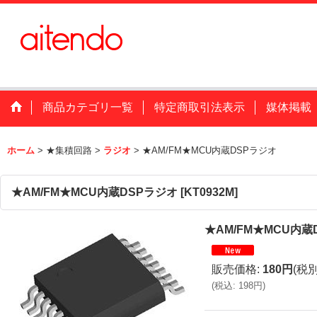
商品カテゴリ一覧
特定商取引法表示
媒体掲載
ホーム
>
★集積回路
>
ラジオ
>
★AM/FM★MCU内蔵DSPラジオ
★AM/FM★MCU内蔵DSPラジオ
[
KT0932M
]
★AM/FM★MCU内蔵
販売価格
:
180円
(税別
(
税込
:
198円
)