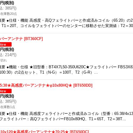
0円
(税別)
込
:
385円
)
在庫数20点
概要 ●仕様・機能 高感度・高Qフェライトバーと作成済みコイル（65:20）の2
、T1＝20T、コイルをフェライトバーのセンターに移動させた実測値：T2＝30
Mバーアンテナ
[
BT360CF
]
5円
(税別)
込
:
214円
)
庫切れ
概要 ●機能・仕様 ★旧型番：BT4X7L50-350U620C★フェライトバー FBS3
100:30）の2点セット、T1（N-G）＝100T、T2（G-R）…
5:38★高感度バーアンテナ★φ10x80HQ★
[
BT650DD
]
0円
(税別)
込
:
385円
)
在庫数1点
概要 ●仕様・機能 高感度フェライトバーと作成済みコイル（型番：65:38/4x1
フェライトバー：高QフェライトバーFB10x80HQ、T1＝65T、T2＝38T…
10x120★高感度バーアンテナ★70:25★
[
BT650DC
]