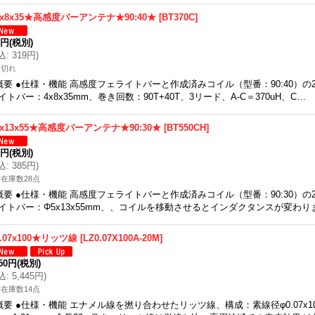
x8x35★高感度バーアンテナ★90:40★
[
BT370C
]
0円
(税別)
込
:
319円
)
庫切れ
概要 ●仕様・機能 高感度フェライトバーと作成済みコイル（型番：90:40）
イトバー：4x8x35mm、巻き回数：90T+40T、3リード、A-C＝370uH、C…
x13x55★高感度バーアンテナ★90:30★
[
BT550CH
]
0円
(税別)
込
:
385円
)
在庫数28点
概要 ●仕様・機能 高感度フェライトバーと作成済みコイル（型番：90:30）
イトバー：Φ5x13x55mm、、コイルを移動させるとインダクタンスが変わ
.07x100★リッツ線
[
LZ0.07X100A-20M
]
950円
(税別)
込
:
5,445円
)
在庫数14点
概要 ●仕様・機能 エナメル線を撚り合わせたリッツ線、構成：素線径φ0.07x