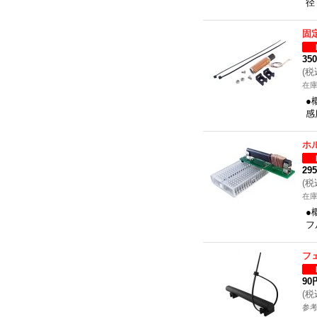
径
固
35
(
税
在
●
感
ホ
29
(
税
在
●
フ
フ
90
(
税
参考