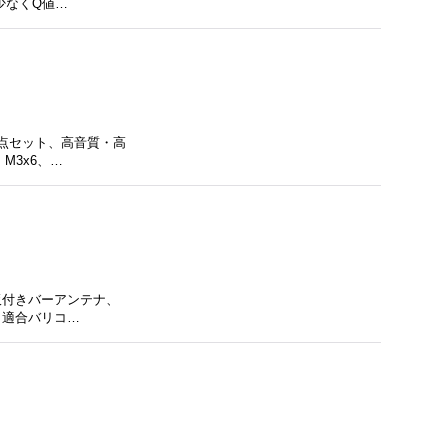
少なくQ値…
3点セット、高音質・高
M3x6、…
板付きバーアンテナ、
H、適合バリコ…