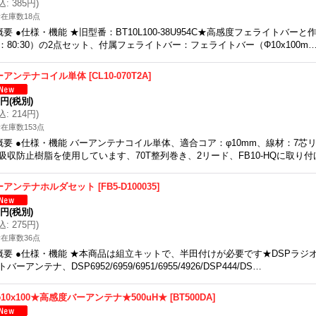
込
:
385円
)
在庫数18点
概要 ●仕様・機能 ★旧型番：BT10L100-38U954C★高感度フェライトバー
：80:30）の2点セット、付属フェライトバー：フェライトバー（Φ10x100m
ーアンテナコイル単体
[
CL10-070T2A
]
5円
(税別)
込
:
214円
)
在庫数153点
概要 ●仕様・機能 バーアンテナコイル単体、適合コア：φ10mm、線材：7芯
吸収防止樹脂を使用しています、70T整列巻き、2リード、FB10-HQに取り
ーアンテナホルダセット
[
FB5-D100035
]
0円
(税別)
込
:
275円
)
在庫数36点
概要 ●仕様・機能 ★本商品は組立キットで、半田付けが必要です★DSPラジ
トバーアンテナ、DSP6952/6959/6951/6955/4926/DSP444/DS…
10x100★高感度バーアンテナ★500uH★
[
BT500DA
]