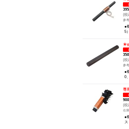
39
(
税
参考
●
5
★
35
(
税
参考
●
0
専
90
(
税
在
●
ス