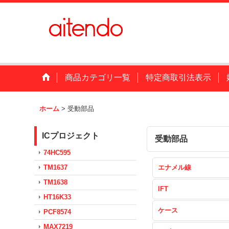
商品カテゴリ一覧
特定商取引法表示
ホーム
>
受動部品
ICプロジェクト
受動部品
74HC595
TM1637
エナメル線
TM1638
IFT
HT16K33
ケース
PCF8574
MAX7219