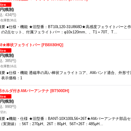
5円
(税別)
込
:
434円
)
在庫数38点
概要 ●仕様・機能 ★旧型番：BT10L120-31U868D★高感度フェライトバーと
）の2点セット、付属フェライトバー：φ10x120mm、、T1＝70T、T…
φ8★棒状フェライトバー
[
FB8X80HQ
]
0円
(税別)
込
:
385円
)
在庫数16点
概要 ●仕様・機能 透磁率の高い棒状フェライトコア、AMバンド適合、外形寸法（
、表示価格：1
用ホルダ付きAMバーアンテナ
[
BT500DH
]
0円
(税別)
込
:
990円
)
庫切れ
概要 ●機能・仕様 ★旧型番：BANT-10X100L56+26T★AMバーアンテナ
（実測値）：56T：270μH、26T：80μH、56T+26T：485μH…