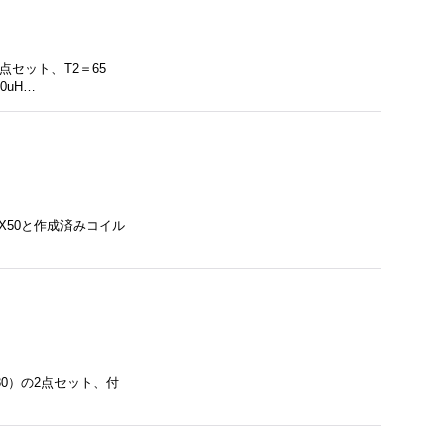
点セット、T2＝65
0uH…
X8X50と作成済みコイル
30）の2点セット、付