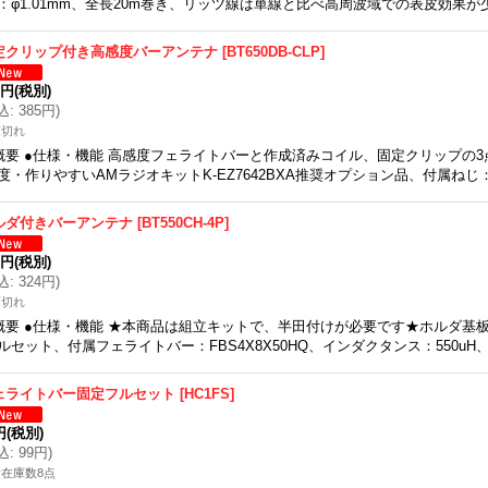
：φ1.01mm、全長20m巻き、リッツ線は単線と比べ高周波域での表皮効果が
定クリップ付き高感度バーアンテナ
[
BT650DB-CLP
]
0円
(税別)
込
:
385円
)
庫切れ
概要 ●仕様・機能 高感度フェライトバーと作成済みコイル、固定クリップの
度・作りやすいAMラジオキットK-EZ7642BXA推奨オプション品、付属ねじ：
ルダ付きバーアンテナ
[
BT550CH-4P
]
5円
(税別)
込
:
324円
)
庫切れ
概要 ●仕様・機能 ★本商品は組立キットで、半田付けが必要です★ホルダ基
ルセット、付属フェライトバー：FBS4X8X50HQ、インダクタンス：550u
ェライトバー固定フルセット
[
HC1FS
]
円
(税別)
込
:
99円
)
在庫数8点