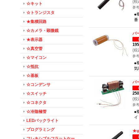
(
税
☆キット
参考
☆トランジスタ
●
番
★集積回路
☆カメラ・顕微鏡
バ
★表示器
19
☆真空管
(
税
参考
☆マイコン
●
☆抵抗
気
☆基板
バ
☆コンデンサ
25
☆スイッチ
(
税
☆コネクタ
参考
☆冷陰極管
●
イ
LEDバックライト
プログラミング
★φ
フレキシブルフラットケー