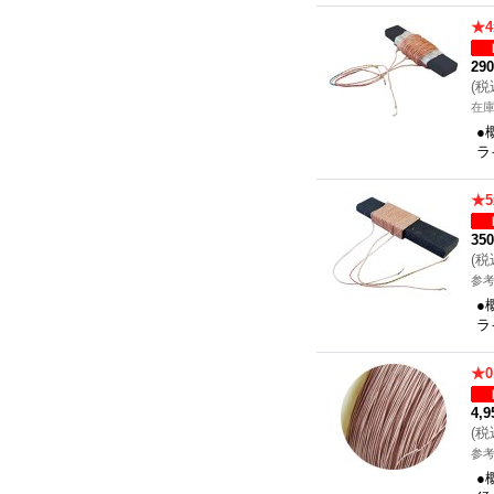
★4
29
(
税
在
●
ラ
★5
35
(
税
参考
●
ラ
★0
4,
(
税
参考
●