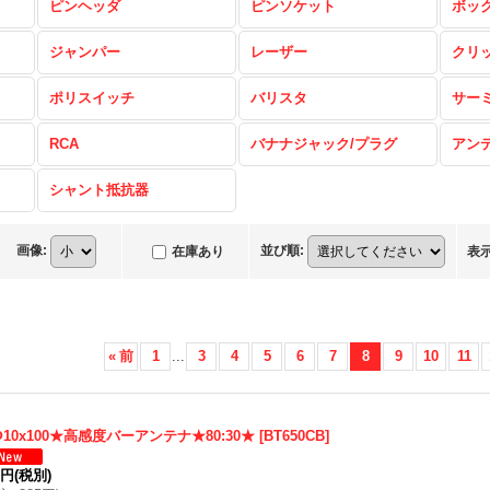
ピンヘッダ
ピンソケット
ボッ
ジャンパー
レーザー
クリ
ポリスイッチ
バリスタ
サー
RCA
バナナジャック/プラグ
アン
シャント抵抗器
画像
:
並び順
:
在庫あり
表
«
前
1
...
3
4
5
6
7
8
9
10
11
10x100★高感度バーアンテナ★80:30★
[
BT650CB
]
0円
(税別)