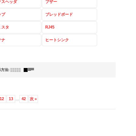
クスヘッダ
ブザー
ップ
ブレッドボード
ミスタ
RJ45
テナ
ヒートシンク
示方法
:
12
13
...
42
次
»