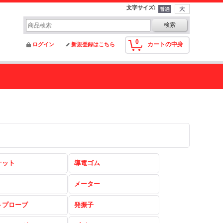
文字サイズ
:
0
カートの中身
ログイン
新規登録はこちら
ケット
導電ゴム
メーター
トプローブ
発振子