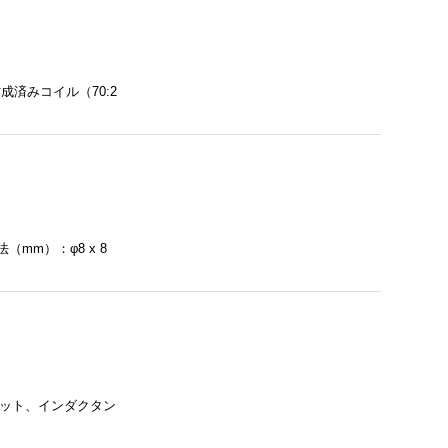
作成済みコイル（70:2
mm）：φ8 x 8
部品セット、インダクタン