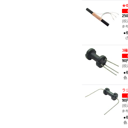
★
25
(
税
参考
●
（
3
90
(
税
●
合
ラ
90
(
税
参考
●
合