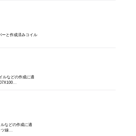
イトバーと作成済みコイル
コイルなどの作成に適
7X100…
イルなどの作成に適
リッツ線…