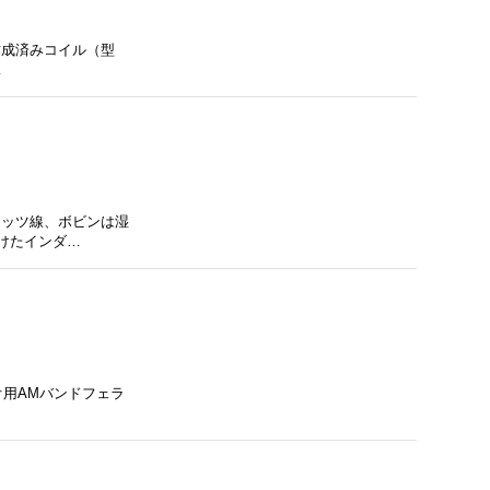
と作成済みコイル（型
…
リッツ線、ボビンは湿
付けたインダ…
オ用AMバンドフェラ