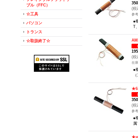
35
ブル（FFC）
(
税
☆工具
参考
●
パソコン
T
トランス
A
☆取扱終了☆
19
(
税
在
●
（
★6
35
(
税
参考
●
属
★φ