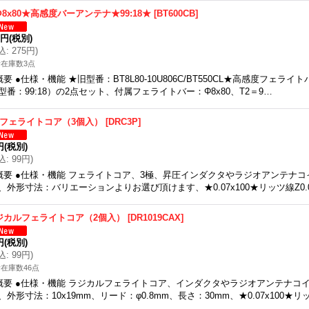
Φ8x80★高感度バーアンテナ★99:18★
[
BT600CB
]
0円
(税別)
込
:
275円
)
在庫数3点
概要 ●仕様・機能 ★旧型番：BT8L80-10U806C/BT550CL★高感度フェラ
型番：99:18）の2点セット、付属フェライトバー：Φ8x80、T2＝9…
極フェライトコア（3個入）
[
DRC3P
]
円
(税別)
込
:
99円
)
概要 ●仕様・機能 フェライトコア、3極、昇圧インダクタやラジオアンテナ
、外形寸法：バリエーションよりお選び頂けます、★0.07x100★リッツ線Z0.0
ジカルフェライトコア（2個入）
[
DR1019CAX
]
円
(税別)
込
:
99円
)
在庫数46点
概要 ●仕様・機能 ラジカルフェライトコア、インダクタやラジオアンテナコ
、外形寸法：10x19mm、リード：φ0.8mm、長さ：30mm、★0.07x100★