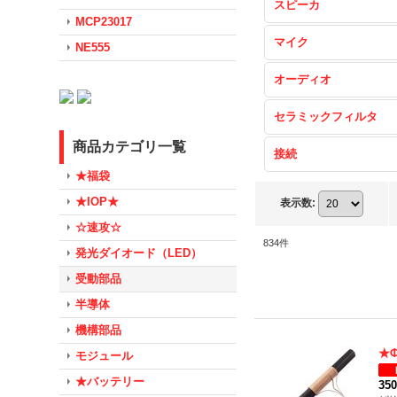
スピーカ
MCP23017
マイク
NE555
オーディオ
セラミックフィルタ
商品カテゴリ一覧
接続
★福袋
★IOP★
表示数
:
☆速攻☆
834
件
発光ダイオード（LED）
受動部品
半導体
機構部品
★Φ
モジュール
★バッテリー
35