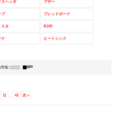
クスヘッダ
ブザー
ップ
ブレッドボード
ミスタ
RJ45
テナ
ヒートシンク
示方法
:
11
...
42
次
»