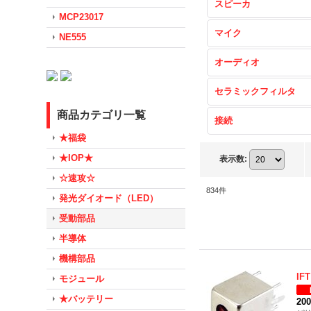
スピーカ
MCP23017
マイク
NE555
オーディオ
セラミックフィルタ
商品カテゴリ一覧
接続
★福袋
★IOP★
表示数
:
☆速攻☆
834
件
発光ダイオード（LED）
受動部品
半導体
機構部品
IFT
モジュール
★バッテリー
20