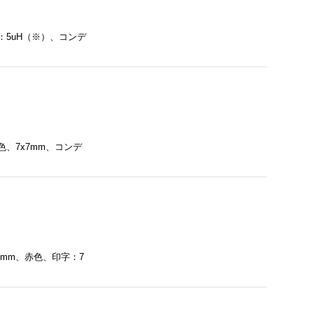
〜6：5uH（※）、コンデ
色、7x7mm、コンデ
10mm、赤色、印字：7