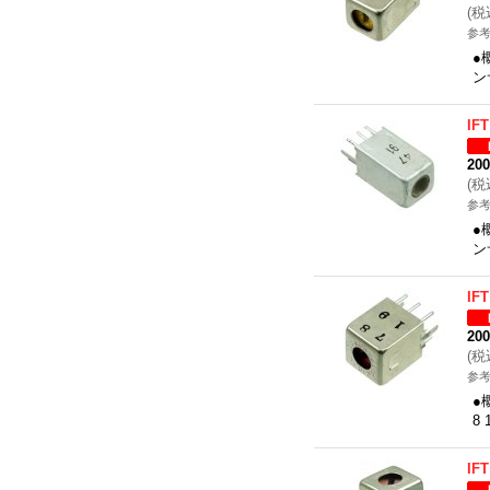
(
税
参考
●
ン
IF
20
(
税
参考
●
ン
IF
20
(
税
参考
●
8
IF