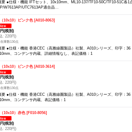
概要 ●仕様・機能 IFTセット、10x10mm、ML10-137/TF10-50C/TF10-51C各1点
CP/W7613AP/UTC7613AP適合品…
T（10x10）ピンク色
[
A010-8063
]
0円
(税別)
込
:
220円
)
在庫数130点
概要 ●仕様・機能 香港CEC（高雅線圏製品）社製、A010シリーズ、印字：36
x10mm、コンデンサ内蔵、詳細情報なし、表記価格：1
T（10x10）ピンク色
[
A010-3614
]
0円
(税別)
込
:
220円
)
在庫数130点
概要 ●仕様・機能 香港CEC（高雅線圏製品）社製、A010シリーズ、印字：36
x10mm、コンデンサ内蔵、表記価格：1
T（10x10）赤色
[
F010-8056
]
0円
(税別)
込
:
220円
)