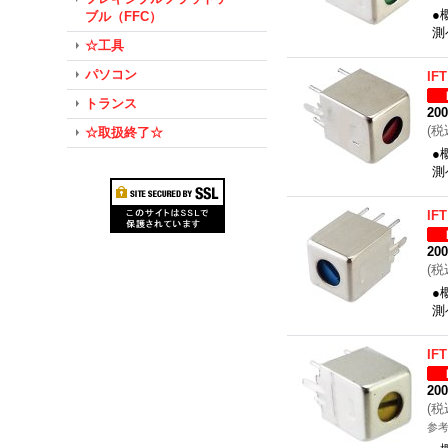
●
ブル（FFC）
測
☆工具
パソコン
IFT
トランス
20
(
税
☆取扱終了☆
●
測
IFT
20
(
税
●
測
IFT
20
(
税
参考