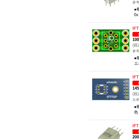
参考
●
0
I
10
(
税
参考
●
エ
I
14
(
税
在
●
色
IF
20