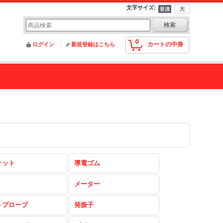
文字サイズ
:
0
カートの中身
ログイン
新規登録はこちら
ケット
導電ゴム
メーター
トプローブ
発振子