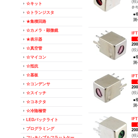
(
税
☆キット
参考
☆トランジスタ
●
測
★集積回路
☆カメラ・顕微鏡
IFT
★表示器
20
☆真空管
(
税
●
☆マイコン
測
☆抵抗
☆基板
IFT
☆コンデンサ
20
(
税
☆スイッチ
●
☆コネクタ
測
☆冷陰極管
IFT
LEDバックライト
プログラミング
20
(
税
フレキシブルフラットケー