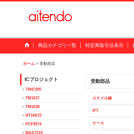
商品カテゴリ一覧
特定商取引法表示
ホーム
>
受動部品
ICプロジェクト
受動部品
74HC595
TM1637
エナメル線
TM1638
IFT
HT16K33
ケース
PCF8574
MAX7219