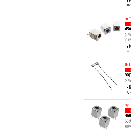
●
デ
★T
45
(
税
在
●
7
I
90
(
税
●
サ
★T
45
(
税
在