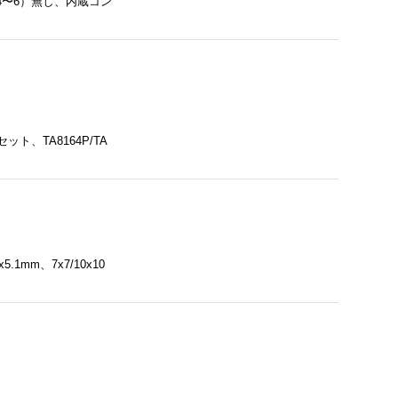
、（4〜6）無し、内蔵コン
点セット、TA8164P/TA
mm、7x7/10x10