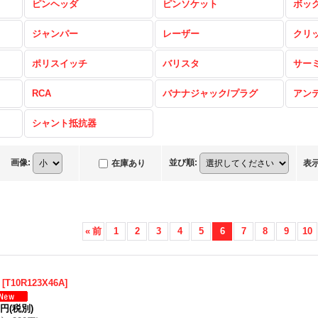
ピンヘッダ
ピンソケット
ボッ
ジャンパー
レーザー
クリ
ポリスイッチ
バリスタ
サー
RCA
バナナジャック/プラグ
アン
シャント抵抗器
画像
:
並び順
:
在庫あり
表
«
前
1
2
3
4
5
6
7
8
9
10
[
T10R123X46A
]
0円
(税別)