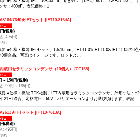
概要 ●仕様・機能 IFT、10x10mm、巻き数：（1〜2）60T、（2〜3）50T
ンサ：400pF、表記価格：1
A8164/7640★IFTセット
[
IFT10-8164A
]
0円
(税別)
込
:
495円
)
庫切れ
概要 ●仕様・機能 IFTセット、10x10mm、IFT-11-01/IFT-11-02/IFT-11-03の3
640適合品、写真はイメージです。ロットよ…
FT内蔵用セラミックコンデンサ（10個入）
[
CC165
]
円
～
150円
(税別)
込
:
99円
～
165円
)
概要 ●仕様・機能 TDK社製、IFT内蔵用セラミックコンデンサ、外形寸法：φ2x5.1
イズIFT適合、定格電圧：50V、バリエーションよりお選び頂けます、表記…
A7613★IFTセット
[
IFT10-7613A
]
0円
(税別)
込
:
495円
)
庫切れ