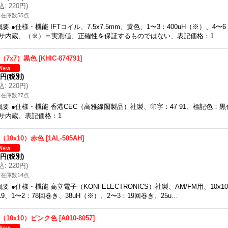
込
:
220円
)
在庫数55点
概要 ●仕様・機能 IFTコイル、7.5x7.5mm、黄色、1〜3：400uH（※）、4
サ内蔵、（※）＝実測値、正確性を保証するものではない、表記価格：1
T（7x7）黒色
[
KHIC-874791
]
0円
(税別)
込
:
220円
)
在庫数27点
概要 ●仕様・機能 香港CEC（高雅線圏製品）社製、印字：47 91、標記色：黒
サ内蔵、表記価格：1
T（10x10）赤色
[
1AL-505AH
]
0円
(税別)
込
:
220円
)
在庫数14点
概要 ●仕様・機能 高立電子（KONI ELECTRONICS）社製、AM/FM用、10x
 19、1〜2：78回巻き、38uH（※）、2〜3：19回巻き、25u…
T（10x10）ピンク色
[
A010-8057
]