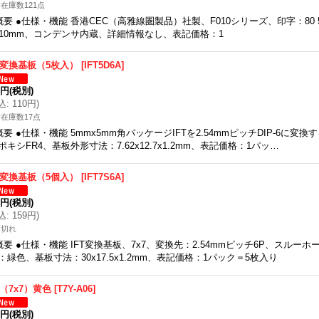
在庫数121点
概要 ●仕様・機能 香港CEC（高雅線圏製品）社製、F010シリーズ、印字：80
x10mm、コンデンサ内蔵、詳細情報なし、表記価格：1
FT変換基板（5枚入）
[
IFT5D6A
]
0円
(税別)
込
:
110円
)
在庫数17点
概要 ●仕様・機能 5mmx5mm角パッケージIFTを2.54mmピッチDIP-6に変
ポキシFR4、基板外形寸法：7.62x12.7x1.2mm、表記価格：1パッ…
FT変換基板（5個入）
[
IFT7S6A
]
5円
(税別)
込
:
159円
)
庫切れ
概要 ●仕様・機能 IFT変換基板、7x7、変換先：2.54mmピッチ6P、スルーホ
：緑色、基板寸法：30x17.5x1.2mm、表記価格：1パック＝5枚入り
T（7x7）黄色
[
T7Y-A06
]
0円
(税別)