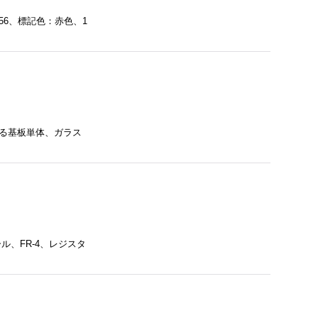
 56、標記色：赤色、1
換する基板単体、ガラス
ール、FR-4、レジスタ