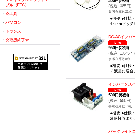
350円
(税別)
ブル（FFC）
(
税込
:
385円
)
参考在庫数21点
☆工具
●概要 ●仕様
パソコン
4.0mmピッチ
トランス
DC-ACインバ
☆取扱終了☆
950円
(税別)
(
税込
:
1,045円
)
参考在庫数8点
●概要 ●仕様
チ液晶に適合、
インバータス
500円
(税別)
(
税込
:
550円
)
参考在庫数18点
●概要 ●仕様
冷陰極管また
バックライトゴ