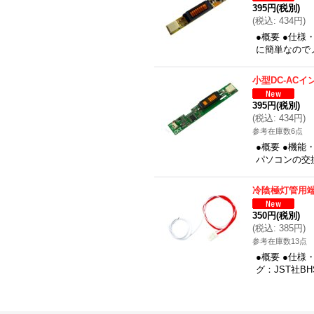
395円
(税別)
(
税込
:
434円
)
●概要 ●仕様
に簡単なのでノ
小型DC-ACイン
395円
(税別)
(
税込
:
434円
)
参考在庫数6点
●概要 ●機
パソコンの交
冷陰極灯管用
350円
(税別)
(
税込
:
385円
)
参考在庫数13点
●概要 ●仕様
グ：JST社BHS