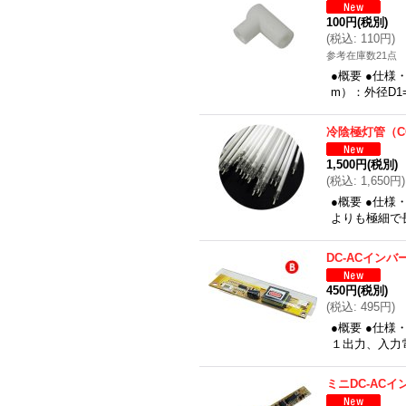
100円
(税別)
(
税込
:
110円
)
参考在庫数21点
●概要 ●仕
m）：外径D1=
冷陰極灯管（C
1,500円
(税別)
(
税込
:
1,650円
)
●概要 ●仕
よりも極細で
DC-ACインバ
450円
(税別)
(
税込
:
495円
)
●概要 ●仕様
１出力、入力電
ミニDC-AC