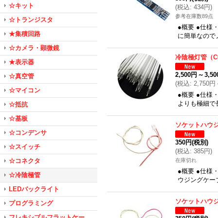
☆キット
(
税込
:
434円
)
参考在庫数89点
☆トランジスタ
●概要 ●仕様
★集積回路
に簡単なので
☆カメラ・顕微鏡
冷陰極灯管（C
★表示器
2,500円
～
3,5
☆真空管
(
税込
:
2,750円
☆マイコン
●概要 ●仕
よりも極細で
☆抵抗
☆基板
ソケットハウ
☆コンデンサ
350円
(税別)
☆スイッチ
(
税込
:
385円
)
☆コネクタ
在庫切れ
●概要 ●仕様
☆冷陰極管
ウジングケーブ
LEDバックライト
ソケットハウ
プログラミング
フレキシブルフラットケー