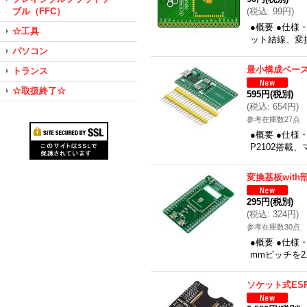
ブル（FFC）
(
税込
:
99円
)
●概要 ●仕様
☆工具
ット結線、変換先
パソコン
最小構成ベース
トランス
☆取扱終了☆
595円
(税別)
(
税込
:
654円
)
参考在庫数27点
●概要 ●仕様
P2102搭載
変換基板with
295円
(税別)
(
税込
:
324円
)
参考在庫数30点
●概要 ●仕様
mmピッチを2
ソケット式ES