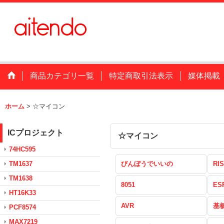
商品カテゴリ一覧
特定商取引法表示
媒体掲載
ホーム
>
☆マイコン
ICプロジェクト
☆マイコン
74HC595
TM1637
びんぼうでいいの
RIS
TM1638
8051
ES
HT16K33
AVR
基
PCF8574
MAX7219