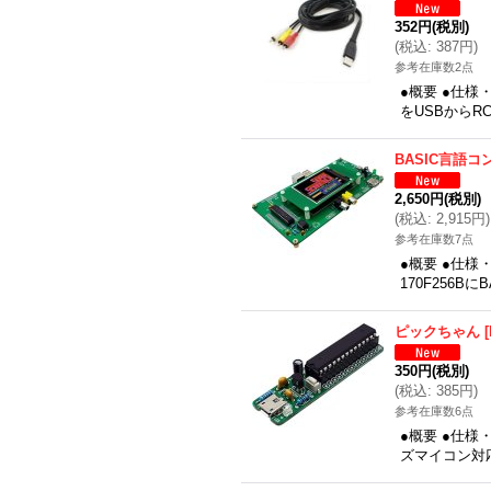
352円
(税別)
(
税込
:
387円
)
参考在庫数2点
●概要 ●仕様・
をUSBから
BASIC言語
2,650円
(税別)
(
税込
:
2,915円
)
参考在庫数7点
●概要 ●仕様
170F256
ピックちゃん
[
350円
(税別)
(
税込
:
385円
)
参考在庫数6点
●概要 ●仕様
ズマイコン対