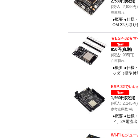
2,580円
(税別)
(
税込
:
2,838円
)
在庫切れ
●概要 ●仕様
OM-32の取
★ESP-32
850円
(税別)
(
税込
:
935円
)
在庫切れ
●概要 ●仕様
ッダ（標準付属
ESP-32でいい
1,950円
(税別)
(
税込
:
2,145円
)
参考在庫数3点
●概要 ●仕様・
ド、2A電流出力
Wi-Fiモジュー