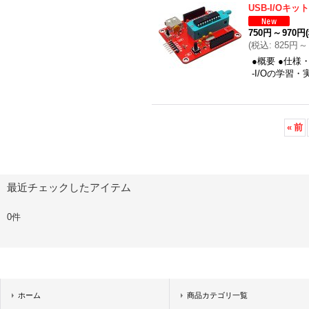
USB-I/Oキット
750円
～
970円
(
税込
:
825円
～
●概要 ●仕様
-I/Oの学習
«
前
最近チェックしたアイテム
0件
ホーム
商品カテゴリ一覧