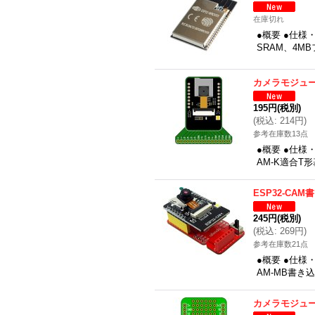
在庫切れ
●概要 ●仕様・機能
SRAM、4M
カメラモジュ
195円
(税別)
(
税込
:
214円
)
参考在庫数13点
●概要 ●仕様
AM-K適合T
ESP32-CA
245円
(税別)
(
税込
:
269円
)
参考在庫数21点
●概要 ●仕様
AM-MB書き
カメラモジュ