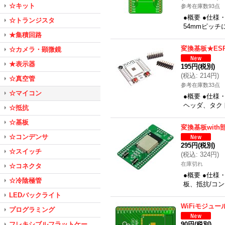
☆キット
参考在庫数93点
●概要 ●仕様・
☆トランジスタ
54mmピッチ
★集積回路
変換基板★ESP
☆カメラ・顕微鏡
★表示器
195円
(税別)
(
税込
:
214円
)
☆真空管
参考在庫数33点
☆マイコン
●概要 ●仕様・
ヘッダ、タク
☆抵抗
☆基板
変換基板with
☆コンデンサ
295円
(税別)
☆スイッチ
(
税込
:
324円
)
在庫切れ
☆コネクタ
●概要 ●仕様
☆冷陰極管
板、抵抗/コン
LEDバックライト
WiFiモジュ
プログラミング
フレキシブルフラットケー
90円
(税別)