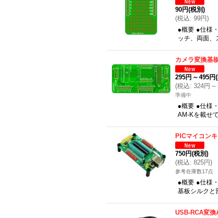
90円
(税別)
(
税込
:
99円
)
●概要 ●仕様・
ッチ、両面、ス
カメラ変換基
295円
～
495円
(
税込
:
324円
～
準備中
●概要 ●仕様
AM-Kを載
PICマイコン
750円
(税別)
(
税込
:
825円
)
参考在庫数17点
●概要 ●仕様
基板シルクと
USB-RCA変