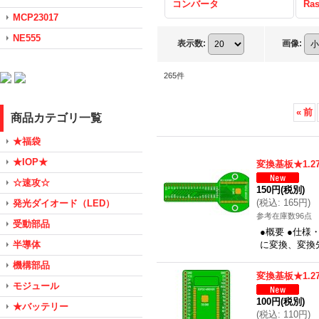
コンバータ
Ras
MCP23017
NE555
表示数
:
画像
:
265
件
«
前
商品カテゴリ一覧
★福袋
★IOP★
変換基板★1.27
☆速攻☆
150円
(税別)
(
税込
:
165円
)
発光ダイオード（LED）
参考在庫数96点
受動部品
●概要 ●仕様・
半導体
に変換、変換先：
機構部品
変換基板★1.27
モジュール
100円
(税別)
★バッテリー
(
税込
:
110円
)