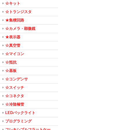
☆キット
☆トランジスタ
★集積回路
☆カメラ・顕微鏡
★表示器
☆真空管
☆マイコン
☆抵抗
☆基板
☆コンデンサ
☆スイッチ
☆コネクタ
☆冷陰極管
LEDバックライト
プログラミング
フレキシブルフラットケー