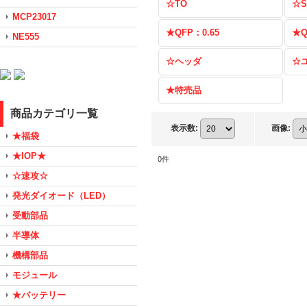
☆TO
☆S
MCP23017
★QFP：0.65
★Q
NE555
☆ヘッダ
☆
★特売品
商品カテゴリ一覧
表示数
:
画像
:
★福袋
★IOP★
0
件
☆速攻☆
発光ダイオード（LED）
受動部品
半導体
機構部品
モジュール
★バッテリー