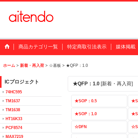
商品カテゴリ一覧
特定商取引法表示
媒体掲載
ホーム
>
新着・再入荷
>
☆基板
>
★QFP：1.0
ICプロジェクト
★QFP：1.0
[
新着・再入荷
]
74HC595
TM1637
★SOP：0.5
★S
TM1638
★SOP：1.0
★S
HT16K33
☆DFN
☆S
PCF8574
MAX7219