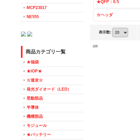
★QFP：0.5
MCP23017
☆ヘッダ
NE555
表示数
:
0
件
商品カテゴリ一覧
★福袋
★IOP★
☆速攻☆
発光ダイオード（LED）
受動部品
半導体
機構部品
モジュール
★バッテリー