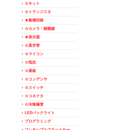
☆キット
☆トランジスタ
★集積回路
☆カメラ・顕微鏡
★表示器
☆真空管
☆マイコン
☆抵抗
☆基板
☆コンデンサ
☆スイッチ
☆コネクタ
☆冷陰極管
LEDバックライト
プログラミング
フレキシブルフラットケー