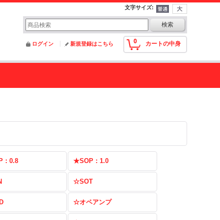
文字サイズ
:
0
カートの中身
ログイン
新規登録はこちら
P：0.8
★SOP：1.0
N
☆SOT
D
☆オペアンプ