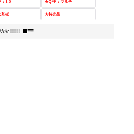
P：1.0
★QFP：マルチ
に基板
★特売品
示方法
: