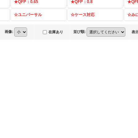
★QFP：0.65
★QFP：0.8
★QF
☆ユニバーサル
☆ケース対応
☆み
画像
:
並び順
:
在庫あり
表