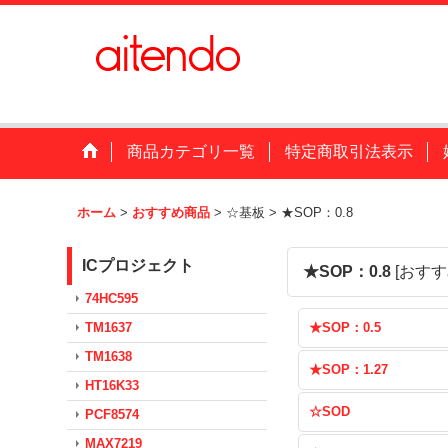
商品カテゴリ一覧
特定商取引法表示
ホーム
>
おすすめ商品
>
☆基板
>
★SOP：0.8
ICプロジェクト
★SOP：0.8
[
おすす
74HC595
TM1637
★SOP：0.5
TM1638
★SOP：1.27
HT16K33
☆SOD
PCF8574
MAX7219