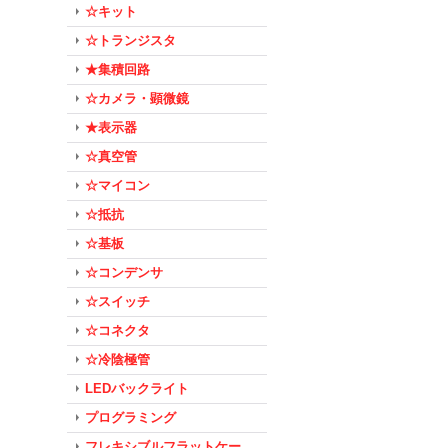
☆キット
☆トランジスタ
★集積回路
☆カメラ・顕微鏡
★表示器
☆真空管
☆マイコン
☆抵抗
☆基板
☆コンデンサ
☆スイッチ
☆コネクタ
☆冷陰極管
LEDバックライト
プログラミング
フレキシブルフラットケー