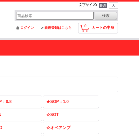
文字サイズ
:
0
カートの中身
ログイン
新規登録はこちら
P：0.8
★SOP：1.0
N
☆SOT
D
☆オペアンプ