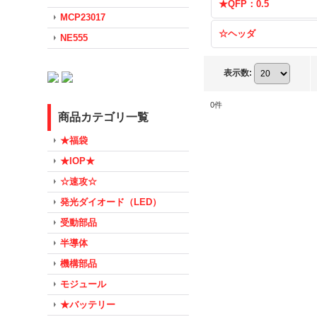
★QFP：0.5
MCP23017
☆ヘッダ
NE555
表示数
:
0
件
商品カテゴリ一覧
★福袋
★IOP★
☆速攻☆
発光ダイオード（LED）
受動部品
半導体
機構部品
モジュール
★バッテリー