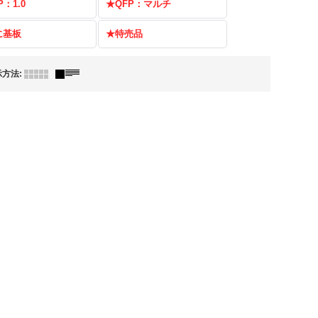
P：1.0
★QFP：マルチ
に基板
★特売品
示方法
: