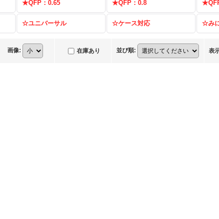
★QFP：0.65
★QFP：0.8
★QF
☆ユニバーサル
☆ケース対応
☆み
画像
:
並び順
:
在庫あり
表