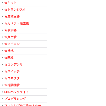
☆キット
☆トランジスタ
★集積回路
☆カメラ・顕微鏡
★表示器
☆真空管
☆マイコン
☆抵抗
☆基板
☆コンデンサ
☆スイッチ
☆コネクタ
☆冷陰極管
LEDバックライト
プログラミング
フレキシブルフラットケー