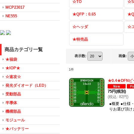
☆TO
☆S
MCP23017
★QFP：0.65
★Q
NE555
☆ヘッダ
☆
★特売品
商品カテゴリ一覧
表示数
:
画像
:
★福袋
★IOP★
1
件
☆速攻☆
★0.4★DF
発光ダイオード（LED）
75円
(税別)
受動部品
(
税込
:
82円
)
半導体
●概要 ●仕様
りお選び頂けま
機構部品
モジュール
★バッテリー