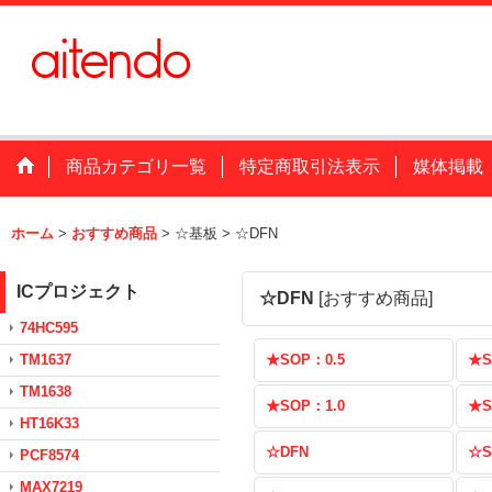
商品カテゴリ一覧
特定商取引法表示
媒体掲載
ホーム
>
おすすめ商品
>
☆基板
>
☆DFN
ICプロジェクト
☆DFN
[
おすすめ商品
]
74HC595
TM1637
★SOP：0.5
★S
TM1638
★SOP：1.0
★S
HT16K33
☆DFN
☆S
PCF8574
MAX7219