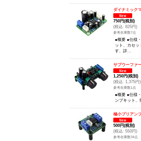
ダイナミック
750円
(税別)
(
税込
:
825円
)
参考在庫数7点
●概要 ●仕
ット、カセッ
す、詳…
サブウーファ
1,250円
(税別)
(
税込
:
1,375円
)
参考在庫数1点
●概要 ●仕様
ンプキット、
極小プリアン
500円
(税別)
(
税込
:
550円
)
参考在庫数34点