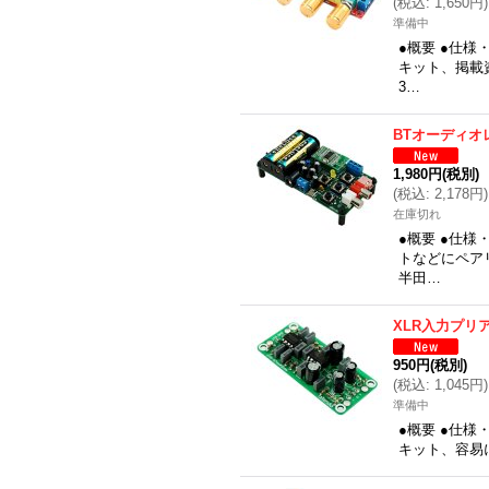
(
税込
:
1,650円
)
準備中
●概要 ●仕
キット、掲載
3…
BTオーディオ
1,980円
(税別)
(
税込
:
2,178円
)
在庫切れ
●概要 ●仕
トなどにペア
半田…
XLR入力プリ
950円
(税別)
(
税込
:
1,045円
)
準備中
●概要 ●仕様
キット、容易