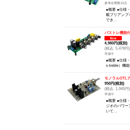
参考在庫数10点
●概要 ●仕
載プリアンプ
でき…
バストレ機能
4,980円
(税別)
(
税込
:
5,478円
)
準備中
●概要 ●仕様
s-treble
モノラルOTL
950円
(税別)
(
税込
:
1,045円
)
準備中
●概要 ●仕
ジオのパワー
いて…