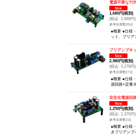
電源不要なTO
1,680円
(税別)
(
税込
:
1,848円
)
参考在庫数20点
●概要 ●仕様
ット、プリア
プリアンプキ
2,980円
(税別)
(
税込
:
3,278円
)
参考在庫数17点
●概要 ●仕様
源回路+定番オ
安定化電源回
1,250円
(税別)
(
税込
:
1,375円
)
参考在庫数2点
●概要 ●仕様
きプリアンプ