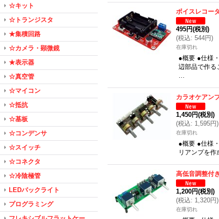
☆キット
ボイスレコー
☆トランジスタ
495円
(税別)
★集積回路
(
税込
:
544円
)
在庫切れ
☆カメラ・顕微鏡
●概要 ●仕
★表示器
辺部品で作る
…
☆真空管
☆マイコン
カラオケアン
☆抵抗
1,450円
(税別)
☆基板
(
税込
:
1,595円
)
☆コンデンサ
在庫切れ
●概要 ●仕様
☆スイッチ
リアンプを作
☆コネクタ
高低音調整付
☆冷陰極管
LEDバックライト
1,200円
(税別)
(
税込
:
1,320円
)
プログラミング
在庫切れ
フレキシブルフラットケー