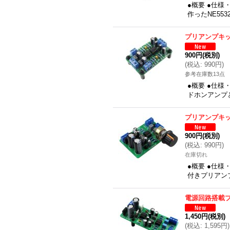
●概要 ●仕様
作ったNE5
プリアンプキ
900円
(税別)
(
税込
:
990円
)
参考在庫数13点
●概要 ●仕様
ドホンアンプ
プリアンプキ
900円
(税別)
(
税込
:
990円
)
在庫切れ
●概要 ●仕様
付きプリアン
電源回路搭載
1,450円
(税別)
(
税込
:
1,595円
)