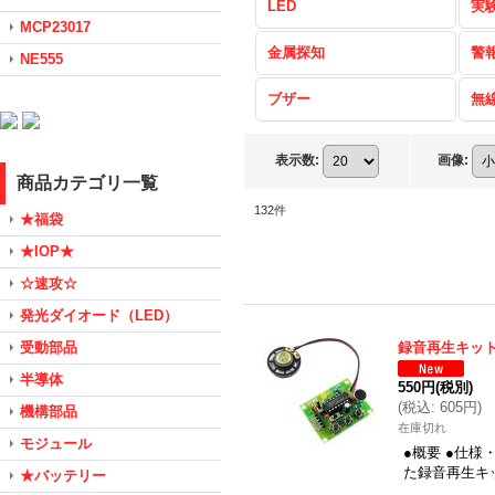
LED
実
MCP23017
金属探知
警
NE555
ブザー
無
表示数
:
画像
:
商品カテゴリ一覧
132
件
★福袋
★IOP★
☆速攻☆
発光ダイオード（LED）
受動部品
録音再生キッ
半導体
550円
(税別)
(
税込
:
605円
)
機構部品
在庫切れ
モジュール
●概要 ●仕様
た録音再生キ
★バッテリー