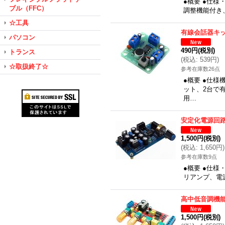
●概要 ●仕様
ブル（FFC）
調整機能付き
☆工具
有線会話器キ
パソコン
490円
(税別)
トランス
(
税込
:
539円
)
☆取扱終了☆
参考在庫数26点
●概要 ●仕
ット、2台で
用…
安定化電源回
1,500円
(税別)
(
税込
:
1,650円
)
参考在庫数9点
●概要 ●仕
リアンプ、電源
高中低音調機
1,500円
(税別)