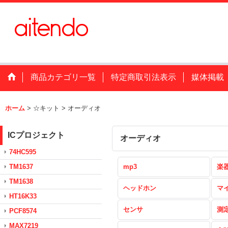
商品カテゴリ一覧
特定商取引法表示
媒体掲載
ホーム
>
☆キット
>
オーディオ
ICプロジェクト
オーディオ
74HC595
TM1637
mp3
楽
TM1638
ヘッドホン
マ
HT16K33
センサ
測
PCF8574
MAX7219