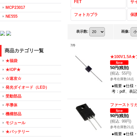
FET
サ
MCP23017
フォトカプラ
保
NE555
表示数
:
画像
:
7
件
商品カテゴリ一覧
★100V1.
★福袋
50円
(税別)
★IOP★
(
税込
:
55円
)
☆速攻☆
参考在庫数16点
●概要 ●仕様
発光ダイオード（LED）
考：pdf、表
受動部品
ファーストリカ
半導体
機構部品
90円
(税別)
(
税込
:
99円
)
モジュール
参考在庫数21点
★バッテリー
●概要 ●仕様