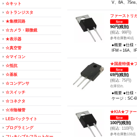
V、8A、75
☆キット
☆トランジスタ
ファーストリカ
★集積回路
90円
(税別)
☆カメラ・顕微鏡
(
税込
:
99円
)
参考在庫数40点
★表示器
●概要 ●仕様
☆真空管
IFM＝16A、
☆マイコン
★国産特価★フ
☆抵抗
☆基板
69円
(税別)
(
税込
:
75円
)
☆コンデンサ
在庫切れ
☆スイッチ
●概要 ●仕
ケージ：SC-
☆コネクタ
☆冷陰極管
★KIA★ファ
LEDバックライト
100円
(税別)
プログラミング
(
税込
:
110円
)
参考在庫数133点
フレキシブルフラットケー