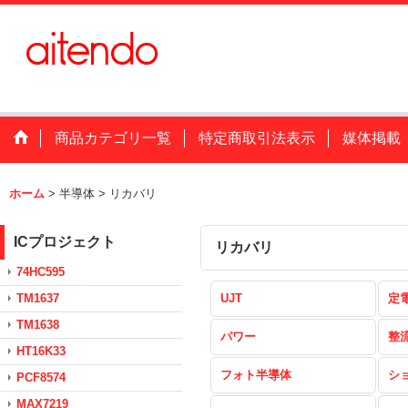
商品カテゴリ一覧
特定商取引法表示
媒体掲載
ホーム
>
半導体
>
リカバリ
ICプロジェクト
リカバリ
74HC595
TM1637
UJT
定
TM1638
パワー
整
HT16K33
フォト半導体
シ
PCF8574
MAX7219