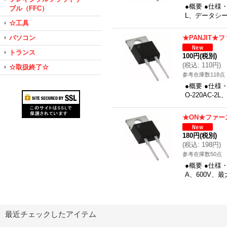
●概要 ●仕様
ブル（FFC）
L、データシ
☆工具
パソコン
★PANJIT★
トランス
100円
(税別)
(
税込
:
110円
)
☆取扱終了☆
参考在庫数118点
●概要 ●仕様
O-220AC-
★ON★ファー
180円
(税別)
(
税込
:
198円
)
参考在庫数50点
●概要 ●仕
A、600V、最大
最近チェックしたアイテム