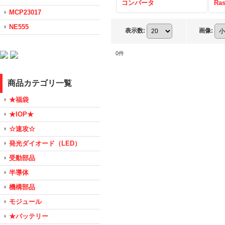
コンバータ
Ras
MCP23017
NE555
表示数
:
画像
:
0
件
商品カテゴリ一覧
★福袋
★IOP★
☆速攻☆
発光ダイオード（LED）
受動部品
半導体
機構部品
モジュール
★バッテリー