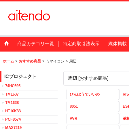
商品カテゴリ一覧
特定商取引法表示
媒体掲載
ホーム
>
おすすめ商品
>
☆マイコン
>
周辺
ICプロジェクト
周辺
[
おすすめ商品
]
74HC595
TM1637
びんぼうでいいの
RIS
TM1638
8051
ES
HT16K33
AVR
基
PCF8574
MAX7219