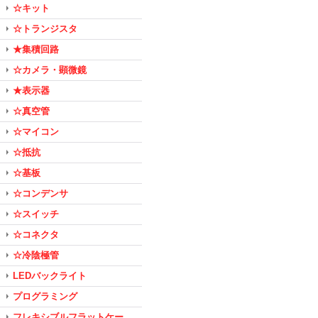
☆キット
☆トランジスタ
★集積回路
☆カメラ・顕微鏡
★表示器
☆真空管
☆マイコン
☆抵抗
☆基板
☆コンデンサ
☆スイッチ
☆コネクタ
☆冷陰極管
LEDバックライト
プログラミング
フレキシブルフラットケー