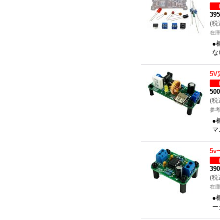
39
(
税
在
●
な
5
50
(
税
参考
●
マ
5v
39
(
税
在
●
ー