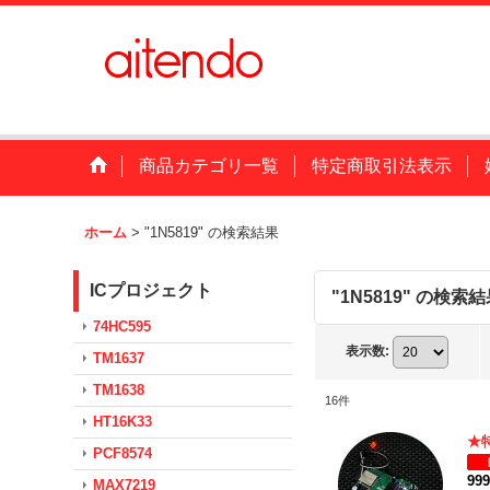
商品カテゴリ一覧
特定商取引法表示
ホーム
>
"1N5819"
の
検索結果
ICプロジェクト
"1N5819"
の
検索結
74HC595
表示数
:
TM1637
TM1638
16
件
HT16K33
★
PCF8574
99
MAX7219