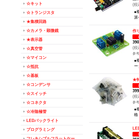
☆キット
(
税
●
☆トランジスタ
派
★集積回路
☆カメラ・顕微鏡
作
★表示器
39
(
税
☆真空管
参考
☆マイコン
●
ー
☆抵抗
☆基板
★
☆コンデンサ
39
☆スイッチ
(
税
☆コネクタ
参考
●
☆冷陰極管
格
LEDバックライト
L
プログラミング
フレキシブルフラットケー