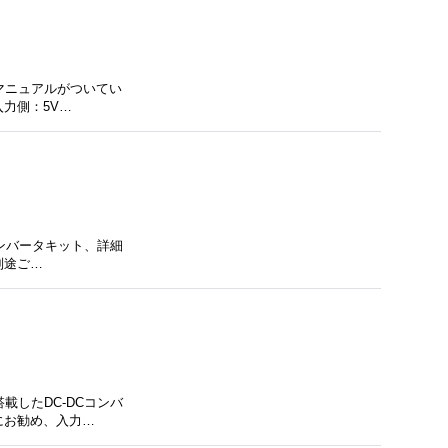
詳細マニュアルがついてい
力側：5V…
Cコンバータキット、詳細
別途ご…
載したDC-DCコンバ
にお勧め、入力…