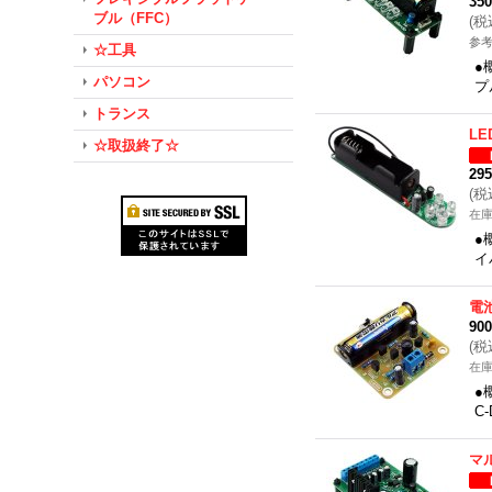
35
ブル（FFC）
(
税
参考
☆工具
●
パソコン
プ
トランス
L
☆取扱終了☆
29
(
税
在
●
イ
電
90
(
税
在
●
C
マ