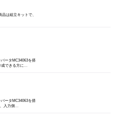
 ★本商品は組立キットで、
ータMC34063を搭
作成できる方に…
ータMC34063を搭
め、入力側…