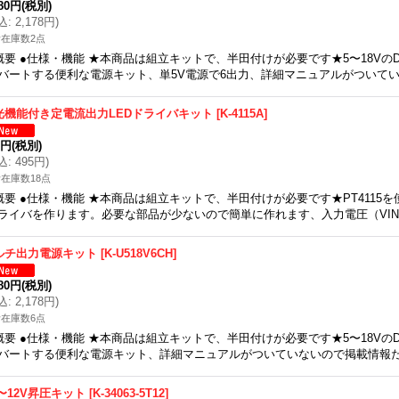
980円
(税別)
込
:
2,178円
)
在庫数2点
概要 ●仕様・機能 ★本商品は組立キットで、半田付けが必要です★5〜18VのD
バートする便利な電源キット、単5V電源で6出力、詳細マニュアルがついて
光機能付き定電流出力LEDドライバキット
[
K-4115A
]
0円
(税別)
込
:
495円
)
在庫数18点
概要 ●仕様・機能 ★本商品は組立キットで、半田付けが必要です★PT4115を
ライバを作ります。必要な部品が少ないので簡単に作れます、入力電圧（VIN
ルチ出力電源キット
[
K-U518V6CH
]
980円
(税別)
込
:
2,178円
)
在庫数6点
概要 ●仕様・機能 ★本商品は組立キットで、半田付けが必要です★5〜18VのD
バートする便利な電源キット、詳細マニュアルがついていないので掲載情報
V〜12V昇圧キット
[
K-34063-5T12
]