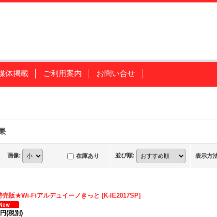
媒体掲載
ご利用案内
お問い合せ
果
画像
:
並び順
:
在庫あり
表示方
特売版★Wi-Fiアルデュイーノきっと
[
K-IE2017SP
]
9円
(税別)