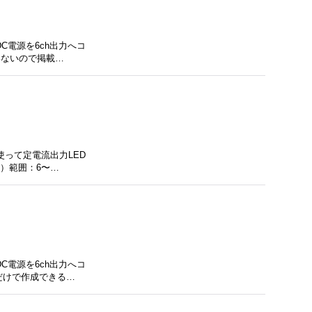
C電源を6ch出力へコ
いないので掲載…
使って定電流出力LED
）範囲：6〜…
C電源を6ch出力へコ
だけで作成できる…