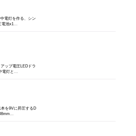
D懐中電灯を作る、シン
電池x1…
アップ電圧LEDドラ
懐中電灯と…
1本を9Vに昇圧するD
08mm…