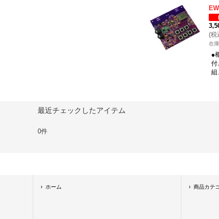
E
3,
(
税
在
●
付
組
最近チェックしたアイテム
0件
ホーム
商品カテ