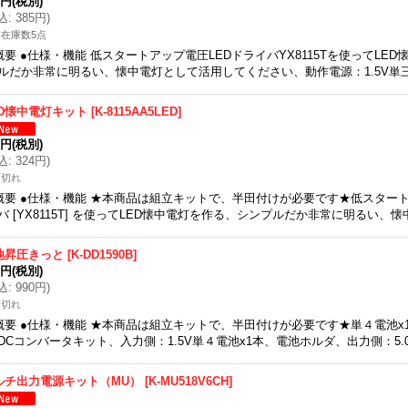
0円
(税別)
込
:
385円
)
在庫数5点
概要 ●仕様・機能 低スタートアップ電圧LEDドライバYX8115Tを使ってLE
ルだか非常に明るい、懐中電灯として活用してください、動作電源：1.5V単三
ED懐中電灯キット
[
K-8115AA5LED
]
5円
(税別)
込
:
324円
)
庫切れ
概要 ●仕様・機能 ★本商品は組立キットで、半田付けが必要です★低スタート
バ [YX8115T] を使ってLED懐中電灯を作る、シンプルだか非常に明るい、
池昇圧きっと
[
K-DD1590B
]
0円
(税別)
込
:
990円
)
庫切れ
概要 ●仕様・機能 ★本商品は組立キットで、半田付けが必要です★単４電池x
-DCコンバータキット、入力側：1.5V単４電池x1本、電池ホルダ、出力側：5.
ルチ出力電源キット（MU）
[
K-MU518V6CH
]