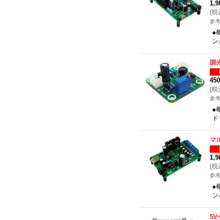
1,
(
税
参考
●
ン
調
45
(
税
参考
●
ド
マ
1,
(
税
参考
●
ン
5