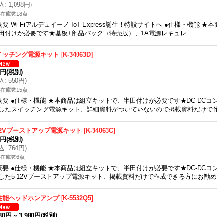
込
:
1,098円
)
在庫数18点
概要 Wi-Fiアルデュイーノ IoT Express誕生！特設サイトへ ●仕様・機能
田付けが必要です★基板+部品パック（特売版）、1A電源レギュレ…
イッチング電源キット
[
K-34063D
]
0円
(税別)
込
:
550円
)
在庫数15点
概要 ●仕様・機能 ★本商品は組立キットで、半田付けが必要です★DC-DCコンバ
したスイッチング電源キット、詳細資料がついていないので掲載資料だけで
-12Vブーストアップ電源キット
[
K-34063C
]
5円
(税別)
込
:
764円
)
在庫数6点
概要 ●仕様・機能 ★本商品は組立キットで、半田付けが必要です★DC-DCコンバ
した5-12Vブーストアップ電源キット、掲載資料だけで作成できる方にお勧
性能ヘッドホンアンプ
[
K-5532Q5
]
980円
～
3,980円
(税別)