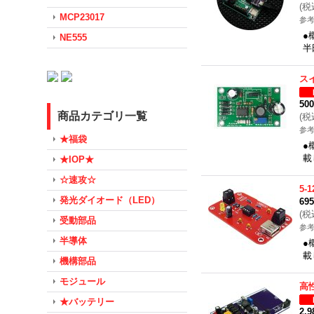
(
税
MCP23017
参考
●
NE555
半
ス
50
商品カテゴリ一覧
(
税
参考
★福袋
●
載
★IOP★
☆速攻☆
5
発光ダイオード（LED）
69
(
税
受動部品
参考
半導体
●
載
機構部品
モジュール
高
★バッテリー
2,