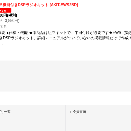
WS機能付きDSPラジオキット
[
AKIT-EWS2BD
]
500円
(税別)
込
:
3,850円
)
庫切れ
概要 ●仕様・機能 ★本商品は組立キットで、半田付けが必要です★EWS（
きDSPラジオキット、詳細マニュアルがついていないの掲載情報だけで作成
…
ゴリ一覧
免責事項