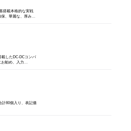
5基搭載本格的な実戦
確保、華麗な、厚み…
載したDC-DCコンバ
にお勧め、入力…
 合計80個入り、表記価