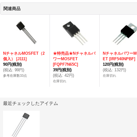
関連商品
NチャネルMOSFET（2
★特売品★Nチャネルパ
NチャネルパワーM
個入）
[
J111
]
ワーMOSFET
ET
[
IRF540NPBF
]
90円
(税別)
[
FQPF7N65C
]
120円
(税別)
(
税込
:
99円
)
39円
(税別)
(
税込
:
132円
)
(
税込
:
42円
)
参考在庫数33点
在庫切れ
在庫切れ
最近チェックしたアイテム