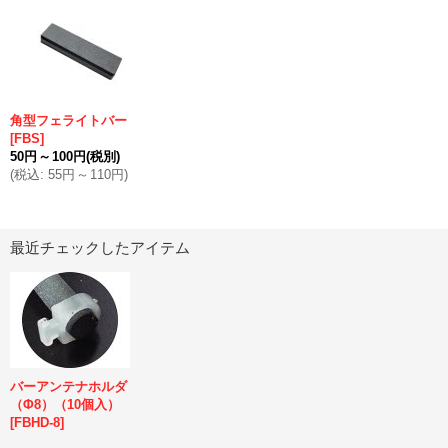
角型フェライトバー
[
FBS
]
50円
～
100円
(税別)
(
税込
:
55円
～
110円
)
最近チェックしたアイテム
バーアンテナホルダ
（Φ8）（10個入）
[
FBHD-8
]