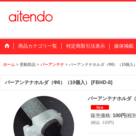
商品カテゴリ一覧
特定商取引法表示
媒体掲載
ホーム
>
受動部品
>
バーアンテナ
>
バーアンテナホルダ（Φ8）（10個入
バーアンテナホルダ（Φ8）（10個入）
[
FBHD-8
]
バーアンテナホルダ（
販売価格
:
100円
(税別
(
税込
:
110円
)