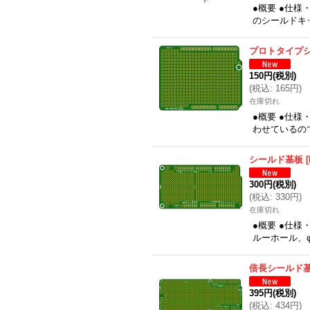
●概要 ●仕様
のシールドキ
プロトタイプ
150円
(税別)
(
税込
:
165円
)
在庫切れ
●概要 ●仕様・
わせているので
シールド基板
[
300円
(税別)
(
税込
:
330円
)
在庫切れ
●概要 ●仕様・
ルーホール、φ0
倍長シールド
395円
(税別)
(
税込
:
434円
)