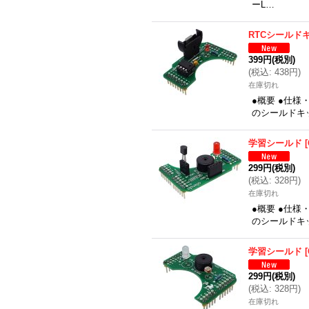
ーL…
RTCシールド
399円
(税別)
(
税込
:
438円
)
在庫切れ
●概要 ●仕様
のシールドキ
学習シールド
[
299円
(税別)
(
税込
:
328円
)
在庫切れ
●概要 ●仕様
のシールドキ
学習シールド
[
299円
(税別)
(
税込
:
328円
)
在庫切れ