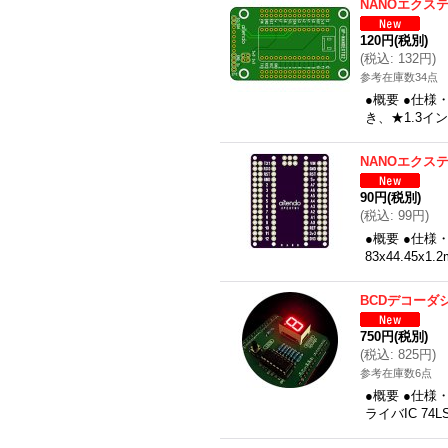
NANOエクス
120円
(税別)
(
税込
:
132円
)
参考在庫数34点
●概要 ●仕様
き、★1.3イン
NANOエクス
90円
(税別)
(
税込
:
99円
)
●概要 ●仕様
83x44.45x
BCDデコーダ
750円
(税別)
(
税込
:
825円
)
参考在庫数6点
●概要 ●仕様
ライバIC 7