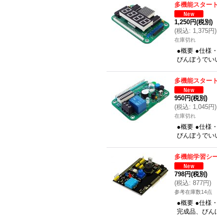
多機能スター
1,250円
(税別)
(
税込
:
1,375円
)
在庫切れ
●概要 ●仕
びんぼうでいい
多機能スター
950円
(税別)
(
税込
:
1,045円
)
在庫切れ
●概要 ●仕
びんぼうでいい
多機能学習シ
798円
(税別)
(
税込
:
877円
)
参考在庫数14点
●概要 ●仕
完成品、びん