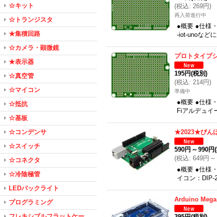
☆キット
(
税込
:
269円
)
再入荷進行中
☆トランジスタ
●概要 ●仕様
★集積回路
-iot-uno
☆カメラ・顕微鏡
プロトタイプ
★表示器
195円
(税別)
☆真空管
(
税込
:
214円
)
☆マイコン
準備中
●概要 ●仕様
☆抵抗
Fiアルデュイー
☆基板
☆コンデンサ
★2023★び
☆スイッチ
590円
～
990円
(
税込
:
649円
～
☆コネクタ
●概要 ●仕様
☆冷陰極管
イコン：DIP-
LEDバックライト
Arduino Me
プログラミング
フレキシブルフラットケー
395円
(税別)