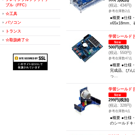
ブル（FFC）
(
税込
:
434円
)
参考在庫数2点
☆工具
●概要 ●仕様・
パソコン
x65x18mm
トランス
学習シールド
[
☆取扱終了☆
500円
(税別)
(
税込
:
550円
)
参考在庫数47点
●概要 ●仕
完成品、びん
っ…
学習シールド
[
299円
(税別)
(
税込
:
328円
)
参考在庫数4点
●概要 ●仕様
のシールドキ