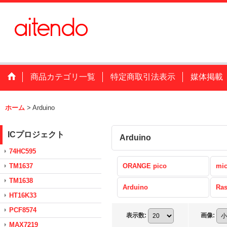
商品カテゴリ一覧
特定商取引法表示
媒体掲載
ホーム
>
Arduino
ICプロジェクト
Arduino
74HC595
TM1637
ORANGE pico
mic
TM1638
Arduino
Ras
HT16K33
PCF8574
表示数
:
画像
:
MAX7219