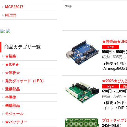
38
件
MCP23017
NE555
★特売品★UN
商品カテゴリ一覧
550円
～
950円
★福袋
(
税込
:
605円
～
●概要 ●仕様
★IOP★
ATmega8/
☆速攻☆
発光ダイオード（LED）
★2023★び
受動部品
690円
～
1,090
(
税込
:
759円
～
半導体
●概要 ●仕様
機構部品
イコン：DIP-
モジュール
プロトタイプ
★バッテリー
245円
(税別)