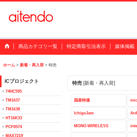
商品カテゴリ一覧
特定商取引法表示
媒体掲載
ホーム
>
新着・再入荷
>
特売
ICプロジェクト
特売
[
新着・再入荷
]
74HC595
TM1637
国産特価
mic
TM1638
IchigoJam
Ard
HT16K33
MONO-WIRELESS
int
PCF8574
MAX7219