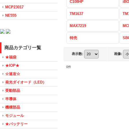
C108HP
iB
MCP23017
TM1637
TM
NE555
MAX7219
MC
特売
SB
商品カテゴリ一覧
表示数
:
画像
:
★福袋
★IOP★
0
件
☆速攻☆
発光ダイオード（LED）
受動部品
半導体
機構部品
モジュール
★バッテリー