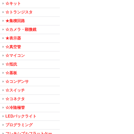
☆キット
☆トランジスタ
★集積回路
☆カメラ・顕微鏡
★表示器
☆真空管
☆マイコン
☆抵抗
☆基板
☆コンデンサ
☆スイッチ
☆コネクタ
☆冷陰極管
LEDバックライト
プログラミング
フレキシブルフラットケー