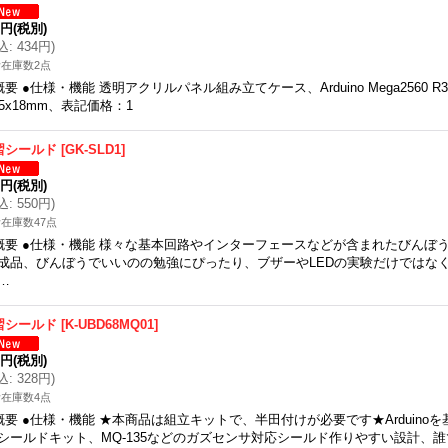
5円
(税別)
込
:
434円
)
在庫数2点
概要 ●仕様・機能 透明アクリルパネル組み立てケース、Arduino Mega2560 
65x18mm、表記価格：1
習シールド
[
GK-SLD1
]
0円
(税別)
込
:
550円
)
在庫数47点
概要 ●仕様・機能 様々な基本回路やインターフェースなどが含まれたびんぼ
成品、びんぼうでいいのの勉強にぴったり、ブザーやLEDの実験だけではな
…
習シールド
[
K-UBD68MQ01
]
9円
(税別)
込
:
328円
)
在庫数4点
概要 ●仕様・機能 ★本商品は組立キットで、半田付けが必要です★Arduino
シールドキット、MQ-135などのガズセンサ対応シールド作りやすい設計、