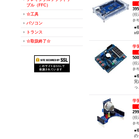
ブル（FFC）
39
☆工具
(
税
参考
パソコン
●
トランス
x
☆取扱終了☆
学
50
(
税
参考
●
完
っ
学
29
(
税
参考
●
の