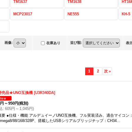
TM1637
TM1638
HT16
MCP23017
NE555
KH-5
画像
:
並び順
:
在庫あり
表
1
2
次
»
特売品★UNO互換機
[
U3R340DA
]
0円
～
950円
(税別)
込
:
605円
～
1,045円
)
概要 ●仕様・機能 アルデュイーノUNO互換機、フル実装済み、適合マイコン：D
Tmega8/88/168/328P、搭載したUSBシリアルブリッジチップ：CH34…