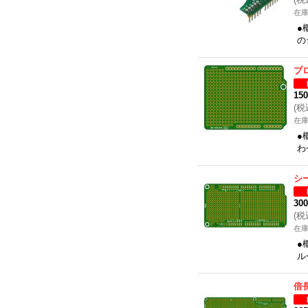
在
●
の
プ
15
(
税
在
●
わ
シ
30
(
税
在
●
ル
倍