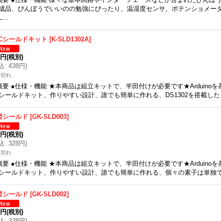
成品、びんぼうでいいのの勉強にぴったり、温湿度センサ、ポテンショメー
L…
TCシールドキット
[
K-SLD1302A
]
9円
(税別)
込
:
438円
)
庫切れ
概要 ●仕様・機能 ★本商品は組立キットで、半田付けが必要です★Arduino
シールドキット、作りやすい設計、誰でも簡単に作れる、DS1302を搭載し
習シールド
[
GK-SLD003
]
9円
(税別)
込
:
328円
)
庫切れ
概要 ●仕様・機能 ★本商品は組立キットで、半田付けが必要です★Arduino
シールドキット、作りやすい設計、誰でも簡単に作れる、個々の素子は単独
習シールド
[
GK-SLD002
]
9円
(税別)
込
:
328円
)