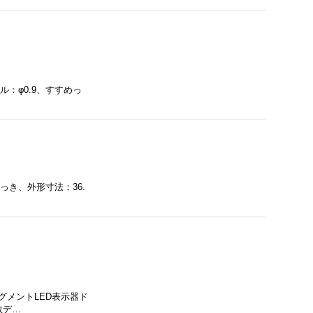
ル：φ0.9、すすめっ
っき、外形寸法：36.
グメントLED表示器ド
数デ…