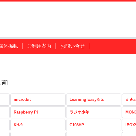
媒体掲載
ご利用案内
お問い合せ
入荷
]
micro:bit
Learning EasyKits
♬★a
Raspberry Pi
ラジオ少年
MONO
KH-9
C108HP
iBOX