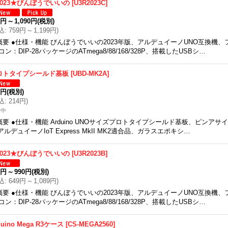
2023★びんぼうでいいの
[
U3R2023C
]
0円
～
1,090円
(税別)
込
:
759円
～
1,199円
)
概要 ●仕様・機能 びんぼうでいいの2023年版、アルデュイーノUNO互換機
コン：DIP-28パッケージのATmega8/88/168/328P、搭載したUSBシ…
ロトタイプシールド基板
[
UBD-MK2A
]
5円
(税別)
込
:
214円
)
備中
概要 ●仕様・機能 Arduino UNOサイズプロトタイプシールド基板、ピンアサ
iアルデュイーノIoT Express MkII MK2適合品、ガラスエポキシ…
2023★びんぼうでいいの
[
U3R2023B
]
0円
～
990円
(税別)
込
:
649円
～
1,089円
)
概要 ●仕様・機能 びんぼうでいいの2023年版、アルデュイーノUNO互換機
コン：DIP-28パッケージのATmega8/88/168/328P、搭載したUSBシ…
duino Mega R3ケース
[
CS-MEGA2560
]