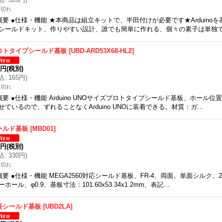
庫切れ
概要 ●仕様・機能 ★本商品は組立キットで、半田付けが必要です★Arduino
シールドキット、作りやすい設計、誰でも簡単に作れる、個々の素子は単独
ロトタイプシールド基板
[
UBD-ARD53X68-HL2
]
0円
(税別)
込
:
165円
)
庫切れ
概要 ●仕様・機能 Arduino UNOサイズプロトタイプシールド基板、ホール位置をA
せているので、ずれることなくArduino UNOに装着できる。材質：ガ…
ールド基板
[
MBD01
]
0円
(税別)
込
:
330円
)
庫切れ
概要 ●仕様・機能 MEGA2560対応シールド基板、FR-4、両面、単面シルク、2.
ーホール、φ0.9、基板寸法：101.60x53.34x1.2mm、表記…
長シールド基板
[
UBD2LA
]