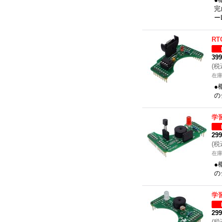
完
ー
R
39
(
税
在
●
の
学
29
(
税
在
●
の
学
29
(
税