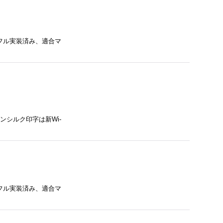
、フル実装済み、適合マ
インシルク印字は新Wi-
、フル実装済み、適合マ