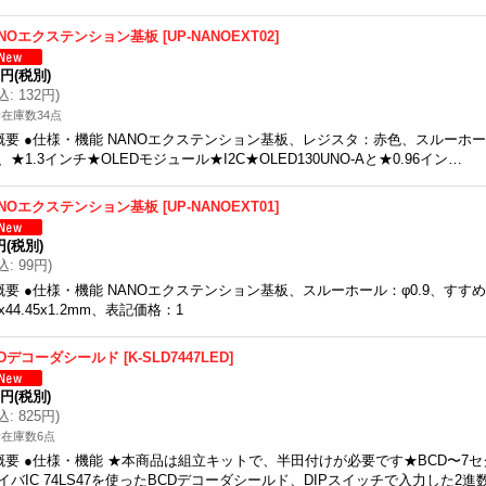
ANOエクステンション基板
[
UP-NANOEXT02
]
0円
(税別)
込
:
132円
)
在庫数34点
概要 ●仕様・機能 NANOエクステンション基板、レジスタ：赤色、スルーホー
、★1.3インチ★OLEDモジュール★I2C★OLED130UNO-Aと★0.96イン…
ANOエクステンション基板
[
UP-NANOEXT01
]
円
(税別)
込
:
99円
)
概要 ●仕様・機能 NANOエクステンション基板、スルーホール：φ0.9、すすめ
3x44.45x1.2mm、表記価格：1
CDデコーダシールド
[
K-SLD7447LED
]
0円
(税別)
込
:
825円
)
在庫数6点
概要 ●仕様・機能 ★本商品は組立キットで、半田付けが必要です★BCD〜7セ
イバIC 74LS47を使ったBCDデコーダシールド、DIPスイッチで入力した2進