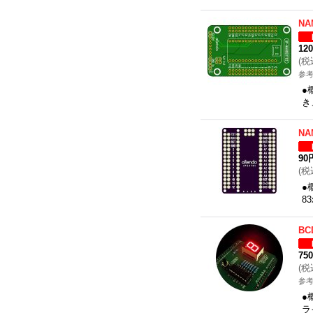
N
12
(
税
参考
●
き
N
90
(
税
●
8
B
75
(
税
参考
●
ラ