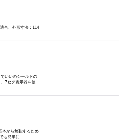
R3適合、外形寸法：114
うでいいのシールドの
く、7セグ表示器を使
を基本から勉強するため
誰でも簡単に…