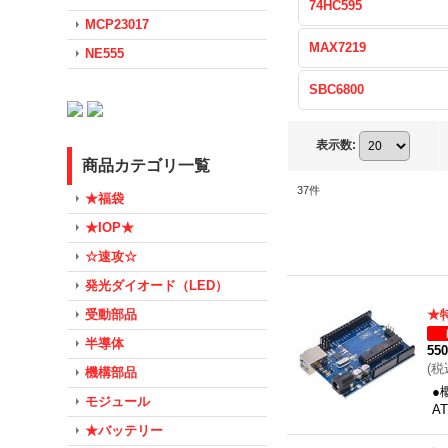
74HC595
MCP23017
MAX7219
NE555
SBC6800
表示数
:
商品カテゴリ一覧
37
件
★福袋
★IOP★
☆速攻☆
発光ダイオード（LED）
受動部品
★
半導体
55
(
税
機構部品
●
モジュール
A
★バッテリー