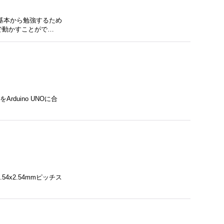
を基本から勉強するため
で動かすことがで…
rduino UNOに合
54x2.54mmピッチス