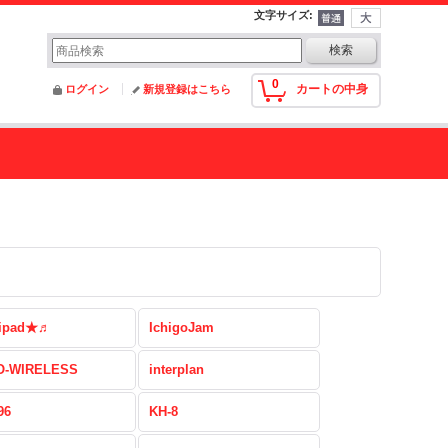
文字サイズ
:
0
カートの中身
ログイン
新規登録はこちら
ipad★♬
IchigoJam
-WIRELESS
interplan
96
KH-8