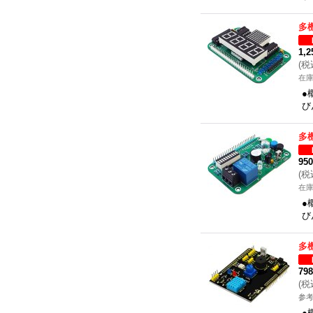
多
1,
(
税
在
●
び
多
95
(
税
在
●
び
多
79
(
税
参考
●