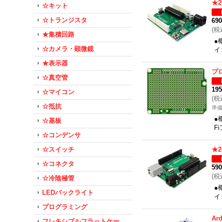
★
☆キット
☆トランジスタ
69
(
税
★集積回路
●
☆カメラ・顕微鏡
イ
★表示器
プ
☆真空管
19
☆マイコン
(
税
☆抵抗
準
●
☆基板
F
☆コンデンサ
☆スイッチ
★
☆コネクタ
59
(
税
☆冷陰極管
●
LEDバックライト
イ
プログラミング
Ar
フレキシブルフラットケー