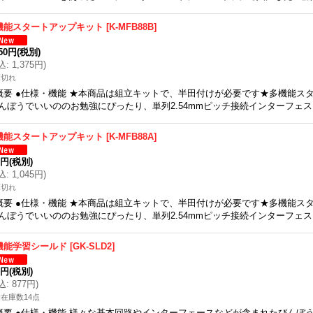
機能スタートアップキット
[
K-MFB88B
]
250円
(税別)
込
:
1,375円
)
庫切れ
概要 ●仕様・機能 ★本商品は組立キットで、半田付けが必要です★多機能ス
んぼうでいいののお勉強にぴったり、単列2.54mmピッチ接続インターフェス、
機能スタートアップキット
[
K-MFB88A
]
0円
(税別)
込
:
1,045円
)
庫切れ
概要 ●仕様・機能 ★本商品は組立キットで、半田付けが必要です★多機能ス
んぼうでいいののお勉強にぴったり、単列2.54mmピッチ接続インターフェス、
機能学習シールド
[
GK-SLD2
]
8円
(税別)
込
:
877円
)
在庫数14点
概要 ●仕様・機能 様々な基本回路やインターフェースなどが含まれたびんぼ