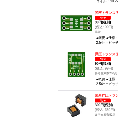
コイル：φ0.2
昇圧トランス 
90円
(税別)
(
税込
:
99円
)
準備中
●概要 ●仕様
2.54mmピッ
昇圧トランス 
90円
(税別)
(
税込
:
99円
)
参考在庫数200点
●概要 ●仕様
2.54mmピッ
国産昇圧トラ
300円
(税別)
(
税込
:
330円
)
参考在庫数52点