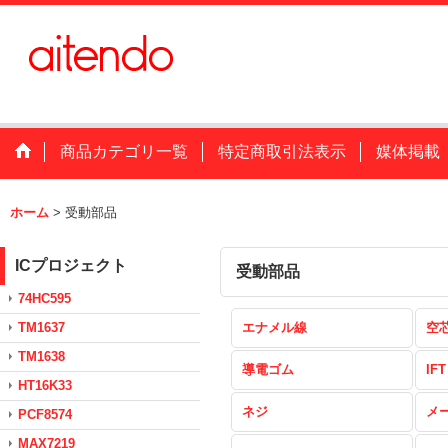
商品カテゴリ一覧
特定商取引法表示
媒体掲載
ホーム
>
受動部品
ICプロジェクト
受動部品
74HC595
TM1637
エナメル線
空
TM1638
導電ゴム
IFT
HT16K33
ネジ
メ
PCF8574
MAX7219