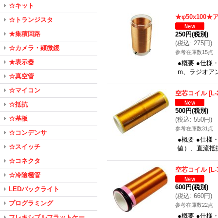
☆キット
★φ50x100
☆トランジスタ
★集積回路
250円
(税別)
(
税込
:
275円
)
☆カメラ・顕微鏡
参考在庫数15点
★表示器
●概要 ●仕様
m、ラジオアン
☆真空管
☆マイコン
空芯コイル
[
L-
☆抵抗
500円
(税別)
☆基板
(
税込
:
550円
)
参考在庫数31点
☆コンデンサ
●概要 ●仕様・
☆スイッチ
値）、直流抵抗
☆コネクタ
空芯コイル
[
L-
☆冷陰極管
600円
(税別)
LEDバックライト
(
税込
:
660円
)
プログラミング
参考在庫数22点
●概要 ●仕様
フレキシブルフラットケー