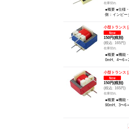
在庫切れ
●概要 ●仕様
側：インピーダ
小型トランス
[
150円
(税別)
(
税込
:
165円
)
在庫切れ
●概要 ●機能
0mH、4〜6
小型トランス
[
150円
(税別)
(
税込
:
165円
)
在庫切れ
●概要 ●機能
90mH、3〜