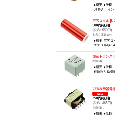
●概要 ●仕様
0T巻き、イン
空芯コイル
[
L-
500円
(税別)
(
税込
:
550円
)
参考在庫数20点
●概要 空芯コイ
エナメル線/5
国産トランス
[
在庫切れ
●概要 ●仕様・
在庫限り販売
VFD表示器電
350円
(税別)
(
税込
:
385円
)
在庫切れ
●概要 ●仕様