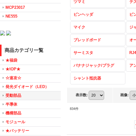
ツマミ
テ
MCP23017
ピンヘッダ
ピ
NE555
マイク
ジ
ブレッドボード
オ
商品カテゴリ一覧
サーミスタ
RJ
★福袋
バナナジャック/プラグ
ア
★IOP★
☆速攻☆
シャント抵抗器
発光ダイオード（LED）
表示数
:
画像
:
受動部品
半導体
834
件
機構部品
モジュール
★バッテリー