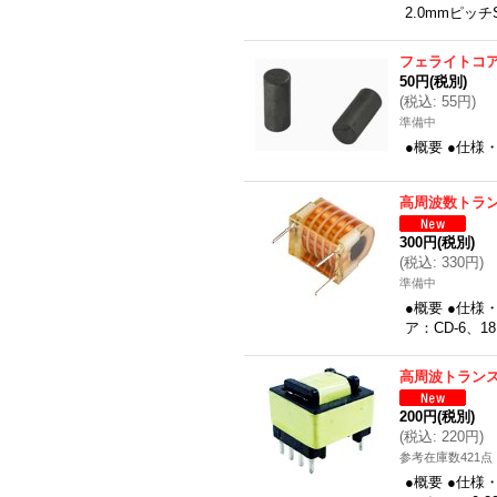
2.0mmピッチ
フェライトコ
50円
(税別)
(
税込
:
55円
)
準備中
●概要 ●仕様
高周波数トラ
300円
(税別)
(
税込
:
330円
)
準備中
●概要 ●仕様
ア：CD-6、1
高周波トラン
200円
(税別)
(
税込
:
220円
)
参考在庫数421点
●概要 ●仕様