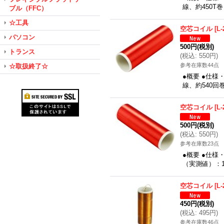
線、約450T
ブル（FFC）
☆工具
空芯コイル
[
L-
パソコン
500円
(税別)
トランス
(
税込
:
550円
)
参考在庫数44点
☆取扱終了☆
●概要 ●仕様
線、約540
空芯コイル
[
L-
500円
(税別)
(
税込
:
550円
)
参考在庫数23点
●概要 ●仕様
（実測値）：1
空芯コイル
[
L-
450円
(税別)
(
税込
:
495円
)
参考在庫数46点