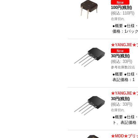
100円
(税別)
(
税込
:
110円
)
在庫切れ
●概要 ●仕様
価格：1パック
★YANGJIE
30円
(税別)
(
税込
:
33円
)
参考在庫数22点
●概要 ●仕様・
表記価格：1
★YANGJIE
30円
(税別)
(
税込
:
33円
)
在庫切れ
●概要 ●仕様・
ト、表記価格
★MDD★ブリッ