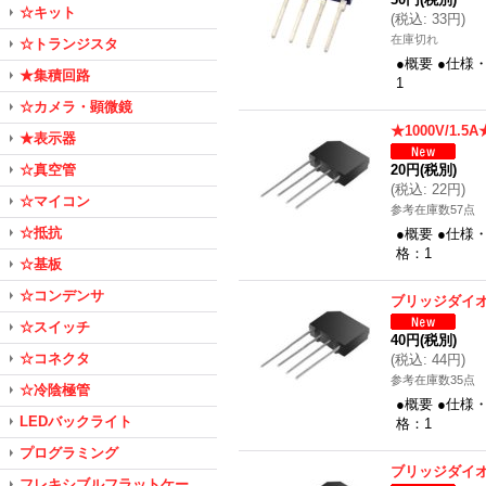
☆キット
(
税込
:
33円
)
在庫切れ
☆トランジスタ
●概要 ●仕様
★集積回路
1
☆カメラ・顕微鏡
★1000V/1
★表示器
☆真空管
20円
(税別)
(
税込
:
22円
)
☆マイコン
参考在庫数57点
☆抵抗
●概要 ●仕様
格：1
☆基板
☆コンデンサ
ブリッジダイオー
☆スイッチ
40円
(税別)
☆コネクタ
(
税込
:
44円
)
参考在庫数35点
☆冷陰極管
●概要 ●仕様
LEDバックライト
格：1
プログラミング
ブリッジダイオー
フレキシブルフラットケー