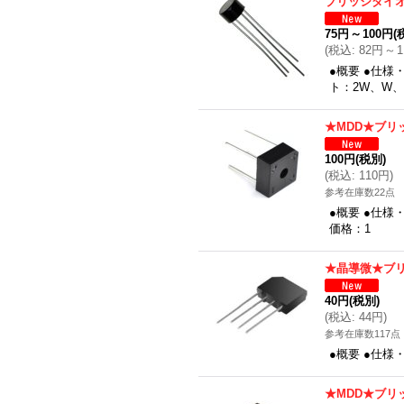
ブリッジダイオ
75円
～
100円
(
(
税込
:
82円
～
●概要 ●仕様
ト：2W、W、
★MDD★ブリッ
100円
(税別)
(
税込
:
110円
)
参考在庫数22点
●概要 ●仕様
価格：1
★晶導微★ブリ
40円
(税別)
(
税込
:
44円
)
参考在庫数117点
●概要 ●仕様
★MDD★ブリッ