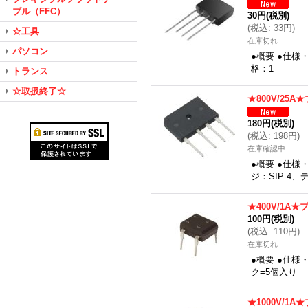
ブル（FFC）
30円
(税別)
(
税込
:
33円
)
☆工具
在庫切れ
パソコン
●概要 ●仕様
格：1
トランス
☆取扱終了☆
★800V/25
180円
(税別)
(
税込
:
198円
)
在庫確認中
●概要 ●仕様
ジ：SIP-4
★400V/1A
100円
(税別)
(
税込
:
110円
)
在庫切れ
●概要 ●仕様
ク=5個入り
★1000V/1