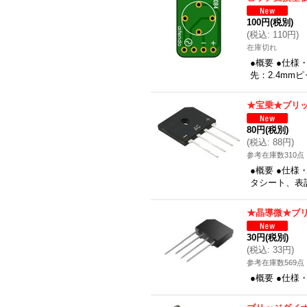
100円
(税別)
(
税込
:
110円
)
在庫切れ
●概要 ●仕様
先：2.4mmピ
★宝乗★ブリッ
80円
(税別)
(
税込
:
88円
)
参考在庫数310点
●概要 ●仕様
タシート、表
★晶導微★ブリ
30円
(税別)
(
税込
:
33円
)
参考在庫数569点
●概要 ●仕様