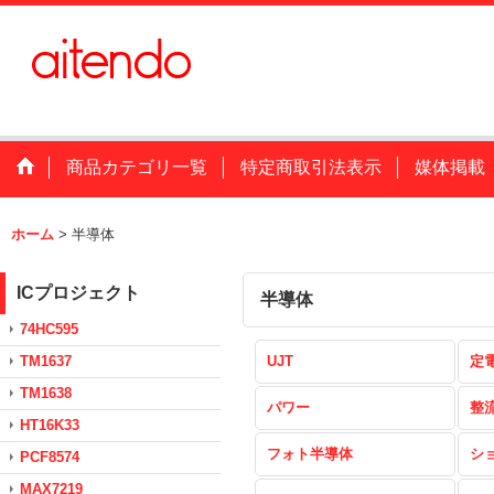
商品カテゴリ一覧
特定商取引法表示
媒体掲載
ホーム
>
半導体
ICプロジェクト
半導体
74HC595
TM1637
UJT
定
TM1638
パワー
整
HT16K33
フォト半導体
シ
PCF8574
MAX7219