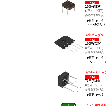
100円
(税別)
(
税込
:
110円
)
参考在庫数30点
●概要 ●仕様
ック=5個入り
★宝乗★ブリッ
100円
(税別)
(
税込
:
110円
)
参考在庫数89点
●概要 ●仕様
ータシート、
★YANGJIE
70円
(税別)
(
税込
:
77円
)
参考在庫数41点
●概要 ●仕様
ピッチ変換基板