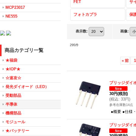
FET
サ
MCP23017
フォトカプラ
保
NE555
表示数
:
画像
:
295
件
商品カテゴリ一覧
★福袋
«
前
1
★IOP★
☆速攻☆
ブリッジダイオード
発光ダイオード（LED）
30円
(税別)
受動部品
(
税込
:
33円
)
半導体
参考在庫数14点
●概要 ●仕様
機構部品
モジュール
ブリッジダイオード
★バッテリー
30円
(税別)