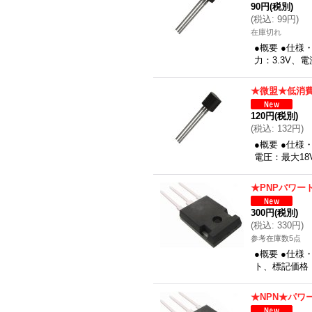
90円
(税別)
(
税込
:
99円
)
在庫切れ
●概要 ●仕
力：3.3V、
★微盟★低消費
120円
(税別)
(
税込
:
132円
)
●概要 ●仕様
電圧：最大18V
★PNPパワー
300円
(税別)
(
税込
:
330円
)
参考在庫数5点
●概要 ●仕様
ト、標記価格
★NPN★パワ