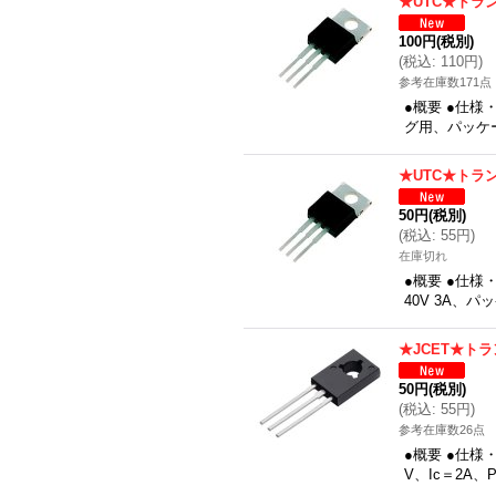
★UTC★トラン
100円
(税別)
(
税込
:
110円
)
参考在庫数171点
●概要 ●仕様
グ用、パッケー
★UTC★トラン
50円
(税別)
(
税込
:
55円
)
在庫切れ
●概要 ●仕様
40V 3A、
★JCET★ト
50円
(税別)
(
税込
:
55円
)
参考在庫数26点
●概要 ●仕様・
V、Ic＝2A、P