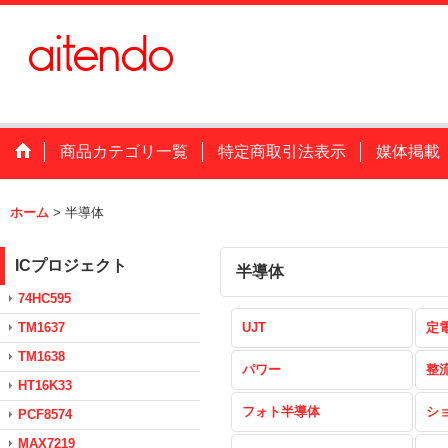
商品カテゴリ一覧
特定商取引法表示
媒体掲載
ホーム
>
半導体
ICプロジェクト
半導体
74HC595
TM1637
UJT
定
TM1638
パワー
整
HT16K33
フォト半導体
シ
PCF8574
MAX7219