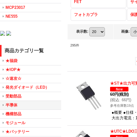
FET
サ
MCP23017
フォトカプラ
保
NE555
表示数
:
画像
:
295
件
商品カテゴリ一覧
★福袋
★IOP★
☆速攻☆
★ST★出力可
発光ダイオード（LED）
60円
(税別)
受動部品
(
税込
:
66円
)
半導体
参考在庫数19点
●概要 ●仕様
機構部品
大出力電流：1
モジュール
★UTC★LDO
★バッテリー