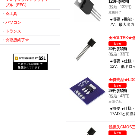
120円
(税別)
ブル（FFC）
(
税込
:
132円
)
取扱終了
☆工具
●概要 ●機能・
パソコン
7V、最大出力
トランス
★HOLTEK
☆取扱終了☆
30円
(税別)
(
税込
:
33円
)
●概要 ●仕様
12V、低ドロッ
★特売品★LD
39円
(税別)
(
税込
:
42円
)
在庫切れ
●概要 ●仕様
17ADJと変
低損失CMOS