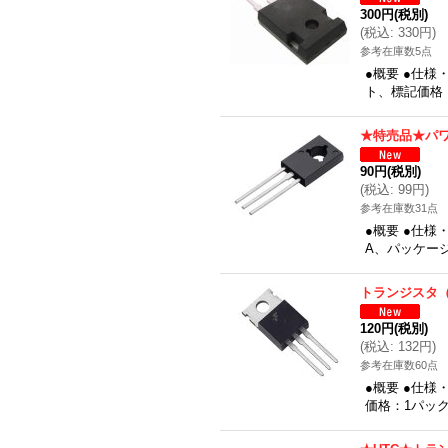
300円
(税別)
(
税込
:
330円
)
参考在庫数5点
●概要 ●仕様
ト、標記価格
★特売品★パ
90円
(税別)
(
税込
:
99円
)
参考在庫数31点
●概要 ●仕様・
A、パッケージ
トランジスタ（
120円
(税別)
(
税込
:
132円
)
参考在庫数60点
●概要 ●仕様
価格：1パッ