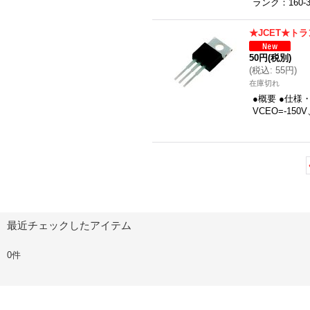
ランク：160
★JCET★トラン
50円
(税別)
(
税込
:
55円
)
在庫切れ
●概要 ●仕様・
VCEO=-150
最近チェックしたアイテム
0件