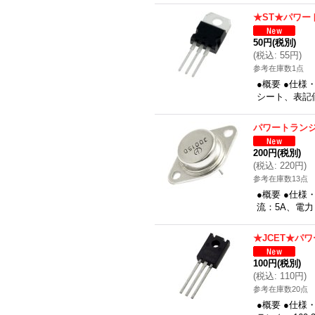
★ST★パワー
50円
(税別)
(
税込
:
55円
)
参考在庫数1点
●概要 ●仕様
シート、表記
パワートラン
200円
(税別)
(
税込
:
220円
)
参考在庫数13点
●概要 ●仕様
流：5A、電力
★JCET★パ
100円
(税別)
(
税込
:
110円
)
参考在庫数20点
●概要 ●仕様