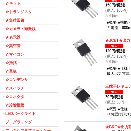
☆キット
150円
(税別)
(
税込
:
165円
)
☆トランジスタ
在庫切れ
★集積回路
●概要 ●機能
力電流：800
☆カメラ・顕微鏡
★表示器
★JCET★出
☆真空管
120円
(税別)
☆マイコン
(
税込
:
132円
)
在庫切れ
☆抵抗
●概要 ●仕様
☆基板
最大出力電流：
☆コンデンサ
三端子レギュ
☆スイッチ
☆コネクタ
30円
(税別)
(
税込
:
33円
)
☆冷陰極管
●概要 ●仕様
LEDバックライト
りお選び頂けま
プログラミング
★BRE★出力
フレキシブルフラットケー