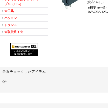
(
税込
:
49円
)
ブル（FFC）
●概要 ●仕様・
☆工具
0VAC/3A
パソコン
トランス
☆取扱終了☆
最近チェックしたアイテム
0件