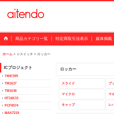
商品カテゴリ一覧
特定商取引法表示
媒体掲載
ホーム
>
☆スイッチ
>
ロッカー
ICプロジェクト
ロッカー
74HC595
TM1637
スライド
プ
TM1638
マイクロ
マ
HT16K33
キャップ
レ
PCF8574
MAX7219