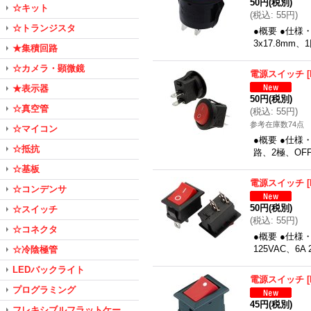
50円
(税別)
☆キット
(
税込
:
55円
)
☆トランジスタ
●概要 ●仕様
3x17.8mm、
★集積回路
☆カメラ・顕微鏡
電源スイッチ
[
★表示器
50円
(税別)
☆真空管
(
税込
:
55円
)
参考在庫数74点
☆マイコン
●概要 ●仕様
☆抵抗
路、2極、OFF
☆基板
電源スイッチ
[
☆コンデンサ
50円
(税別)
☆スイッチ
(
税込
:
55円
)
☆コネクタ
●概要 ●仕様
125VAC、6A
☆冷陰極管
LEDバックライト
電源スイッチ
[
プログラミング
45円
(税別)
フレキシブルフラットケー