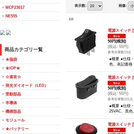
表示数
:
画像
:
MCP23017
NE555
6
件
電源スイッチ
[
50円
(税別)
(
税込
:
55円
)
商品カテゴリ一覧
参考在庫数13点
●概要 ●仕様・
★福袋
色、表記価格
★IOP★
☆速攻☆
電源スイッチ
[
発光ダイオード（LED）
50円
(税別)
(
税込
:
55円
)
受動部品
参考在庫数101点
半導体
●概要 ●仕様・
25VAC、黒
機構部品
モジュール
電源スイッチ
[
★バッテリー