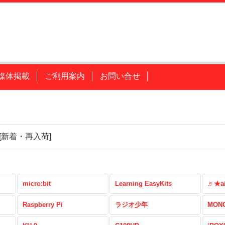
媒体掲載
ご利用案内
お問い合せ
[
新着・再入荷
]
micro:bit
Learning EasyKits
♬★a
Raspberry Pi
ラジオ少年
MONO