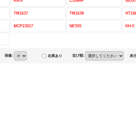
KH-9
C108HP
iBOX
TM1637
TM1638
HT16
MCP23017
NE555
KH-5
画像
:
並び順
:
在庫あり
表