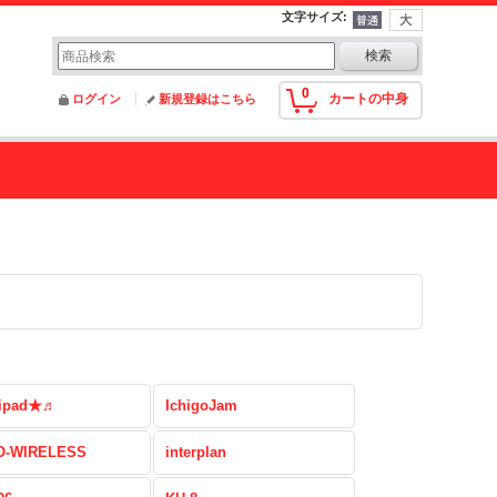
文字サイズ
:
0
カートの中身
ログイン
新規登録はこちら
ipad★♬
IchigoJam
-WIRELESS
interplan