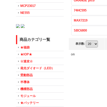
ORANGE pico
MCP23017
74HC595
NE555
MAX7219
SBC6800
商品カテゴリ一覧
表示数
:
★福袋
★IOP★
0
件
☆速攻☆
発光ダイオード（LED）
受動部品
半導体
機構部品
モジュール
★バッテリー