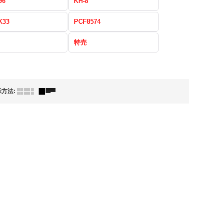
96
KH-8
K33
PCF8574
特売
示方法
: