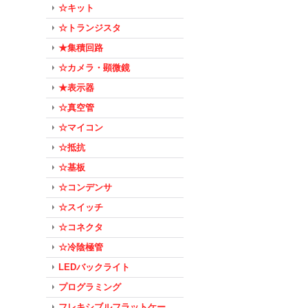
☆キット
☆トランジスタ
★集積回路
☆カメラ・顕微鏡
★表示器
☆真空管
☆マイコン
☆抵抗
☆基板
☆コンデンサ
☆スイッチ
☆コネクタ
☆冷陰極管
LEDバックライト
プログラミング
フレキシブルフラットケー