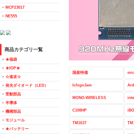
MCP23017
NE555
商品カテゴリ一覧
★福袋
★IOP★
国産特価
mic
☆速攻☆
IchigoJam
Ard
発光ダイオード（LED）
受動部品
MONO-WIRELESS
int
半導体
C108HP
iB
機構部品
モジュール
TM1637
TM
★バッテリー