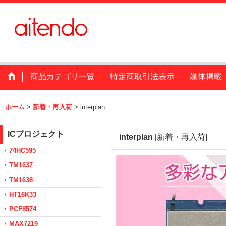
商品カテゴリ一覧
特定商取引法表示
媒体掲載
ホーム
>
新着・再入荷
>
interplan
ICプロジェクト
interplan
[
新着・再入荷
]
74HC595
TM1637
TM1638
HT16K33
PCF8574
MAX7219