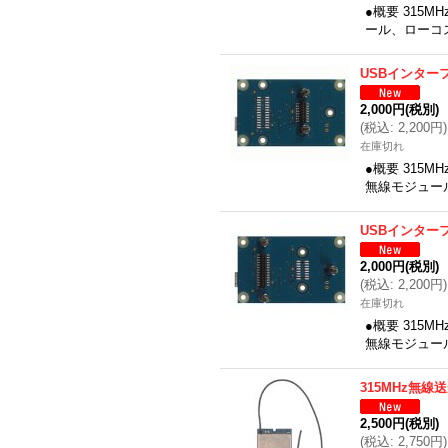
●概要 315
ール、ローコ
USBインター
2,000円
(税別)
(
税込
:
2,200円
)
在庫切れ
●概要 315
無線モジュール
USBインター
2,000円
(税別)
(
税込
:
2,200円
)
在庫切れ
●概要 315
無線モジュール
315MHz無
2,500円
(税別)
(
税込
:
2,750円
)