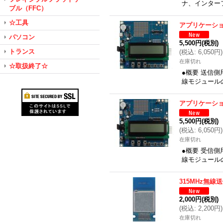
ナ、インター
ブル（FFC）
☆工具
アプリケーシ
パソコン
5,500円
(税別)
トランス
(
税込
:
6,050円
)
在庫切れ
☆取扱終了☆
●概要 送信側用
線モジュール
アプリケーシ
5,500円
(税別)
(
税込
:
6,050円
)
在庫切れ
●概要 受信側用
線モジュール
315MHz無線
2,000円
(税別)
(
税込
:
2,200円
)
在庫切れ