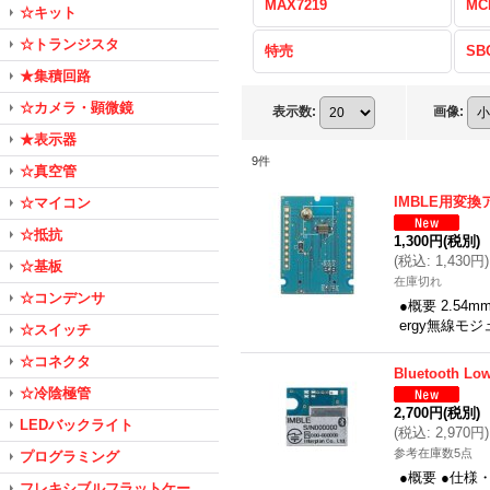
MAX7219
MC
☆キット
☆トランジスタ
特売
SB
★集積回路
☆カメラ・顕微鏡
表示数
:
画像
:
★表示器
9
件
☆真空管
IMBLE用変換
☆マイコン
☆抵抗
1,300円
(税別)
(
税込
:
1,430円
)
☆基板
在庫切れ
☆コンデンサ
●概要 2.54
ergy無線モ
☆スイッチ
☆コネクタ
Bluetooth 
☆冷陰極管
2,700円
(税別)
LEDバックライト
(
税込
:
2,970円
)
参考在庫数5点
プログラミング
●概要 ●仕様・
フレキシブルフラットケー