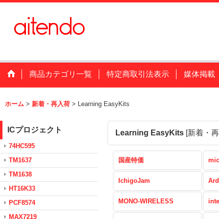
商品カテゴリ一覧
特定商取引法表示
媒体掲載
ホーム
>
新着・再入荷
>
Learning EasyKits
ICプロジェクト
Learning EasyKits
[
新着・再
74HC595
TM1637
国産特価
mic
TM1638
IchigoJam
Ard
HT16K33
MONO-WIRELESS
int
PCF8574
MAX7219