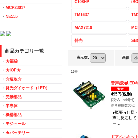
C108HP
iB
MCP23017
TM1637
TM
NE555
MAX7219
MC
特売
SB
商品カテゴリ一覧
表示数
:
画像
:
★福袋
★IOP★
13
件
☆速攻☆
音声感知LED
発光ダイオード（LED）
495円
(税別)
受動部品
(
税込
:
544円
)
半導体
参考在庫数36点
●概要 ●仕
機構部品
声に反応して
ー…
モジュール
★バッテリー
ドアベルキッ