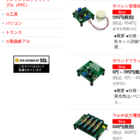
ブル（FFC）
サイレン音発
☆工具
595円
(税別)
(
税込
:
654円
)
パソコン
参考在庫数14点
トランス
●概要 ●仕
☆取扱終了☆
生キット詳細
用…
サウンドフラッ
0円
～
395円
(税
(
税込
:
0円
～
4
在庫切れ
●概要 ●仕様
発光色はバリ
ュ…
マルチ出力電
600円
(税別)
(
税込
:
660円
)
確認中