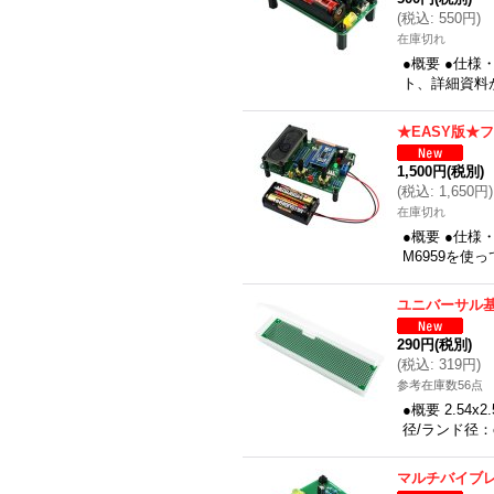
(
税込
:
550円
)
在庫切れ
●概要 ●仕
ト、詳細資料
★EASY版★
1,500円
(税別)
(
税込
:
1,650円
)
在庫切れ
●概要 ●仕
M6959を
ユニバーサル基板
290円
(税別)
(
税込
:
319円
)
参考在庫数56点
●概要 2.54x
径/ランド径：φ
マルチバイブ