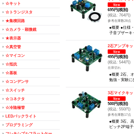
☆キット
695円
(税別)
☆トランジスタ
(
税込
:
764円
)
★集積回路
参考在庫数28点
●概要 ●仕様
☆カメラ・顕微鏡
子音ブザーキ
★表示器
2石アンプキッ
☆真空管
☆マイコン
495円
(税別)
(
税込
:
544円
)
☆抵抗
在庫切れ
☆基板
●概要 2石、
勉強・実験に
☆コンデンサ
☆スイッチ
3石マイクキッ
☆コネクタ
500円
(税別)
☆冷陰極管
(
税込
:
550円
)
参考在庫数17点
LEDバックライト
●概要 3石、
プログラミング
ピッチ2P端子
フレキシブルフラットケー