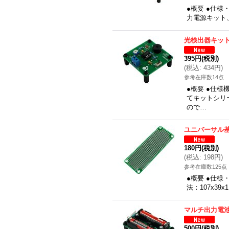
●概要 ●仕
力電源キット、
光検出器キッ
395円
(税別)
(
税込
:
434円
)
参考在庫数14点
●概要 ●仕
てキットシリ
ので…
ユニバーサル基板
180円
(税別)
(
税込
:
198円
)
参考在庫数125点
●概要 ●仕様・
法：107x3
マルチ出力電
500円
(税別)