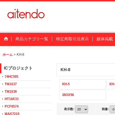
商品カテゴリ一覧
特定商取引法表示
媒体掲載
ホーム
>
KH-8
ICプロジェクト
KH-8
74HC595
TM1637
KH-5
KH-
TM1638
iBOX96
HT16K33
PCF8574
表示数
:
画像
:
MAX7219