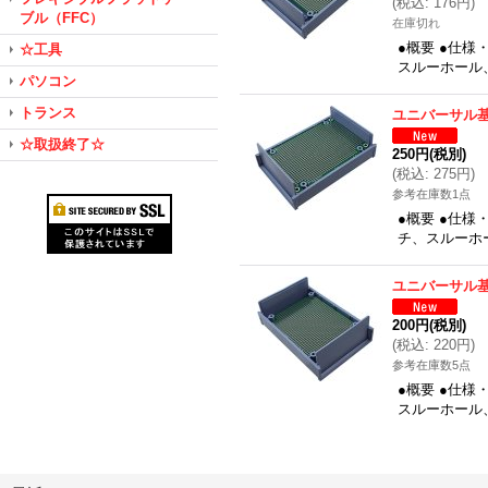
(
税込
:
176円
)
ブル（FFC）
在庫切れ
●概要 ●仕様
☆工具
スルーホール、
パソコン
トランス
ユニバーサル基板
☆取扱終了☆
250円
(税別)
(
税込
:
275円
)
参考在庫数1点
●概要 ●仕様
チ、スルーホー
ユニバーサル基板
200円
(税別)
(
税込
:
220円
)
参考在庫数5点
●概要 ●仕様
スルーホール、