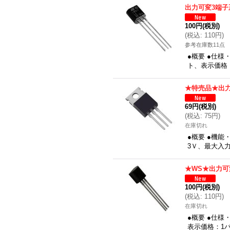
出力可変3端子
100円
(税別)
(
税込
:
110円
)
参考在庫数11点
●概要 ●仕様
ト、表示価格
★特売品★出
69円
(税別)
(
税込
:
75円
)
在庫切れ
●概要 ●機能
3Ｖ、最大入力
★WS★出力可
100円
(税別)
(
税込
:
110円
)
在庫切れ
●概要 ●仕様
表示価格：1パ