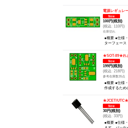
電源レギュレ
100円
(税別)
(
税込
:
110円
)
在庫切れ
●概要 ●仕様
ターフェース：
★SOT-89★
199円
(税別)
(
税込
:
218円
)
参考在庫数35点
●概要 ●仕様
作成するための
★JCET/U
30円
(税別)
(
税込
:
33円
)
●概要 ●仕様
ます、パッケージ