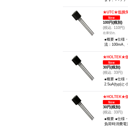
★UTC★低損
100円
(税別)
(
税込
:
110円
)
在庫切れ
●概要 ●仕様
流：100mA
★HOLTEK
30円
(税別)
(
税込
:
33円
)
●概要 ●仕
2.5uA(t
★HOLTEK
30円
(税別)
(
税込
:
33円
)
●概要 ●仕様
負荷時消費電流