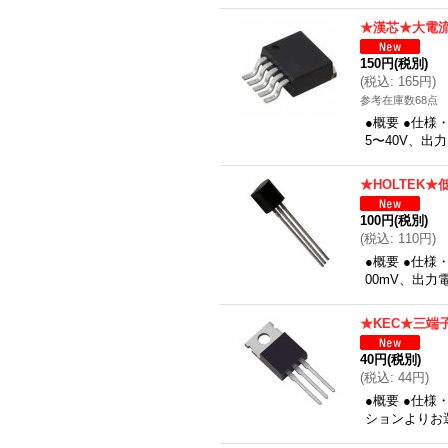
★漢芯★大電
150円
(税別)
(
税込
:
165円
)
参考在庫数68点
●概要 ●仕様
5〜40V、出
★HOLTEK
100円
(税別)
(
税込
:
110円
)
●概要 ●仕様
00mV、出力
★KEC★三端
40円
(税別)
(
税込
:
44円
)
●概要 ●仕様
ションよりお選