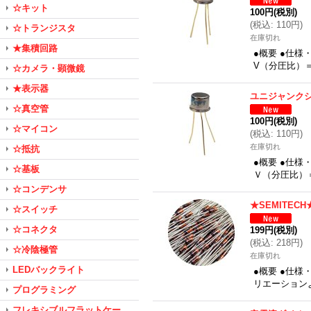
☆キット
100円
(税別)
(
税込
:
110円
)
☆トランジスタ
在庫切れ
★集積回路
●概要 ●仕
V（分圧比）＝0
☆カメラ・顕微鏡
★表示器
ユニジャンクシ
☆真空管
100円
(税別)
☆マイコン
(
税込
:
110円
)
在庫切れ
☆抵抗
●概要 ●仕
☆基板
Ｖ（分圧比）＝
☆コンデンサ
★SEMITE
☆スイッチ
☆コネクタ
199円
(税別)
(
税込
:
218円
)
☆冷陰極管
在庫切れ
LEDバックライト
●概要 ●仕様
リエーション
プログラミング
フレキシブルフラットケー