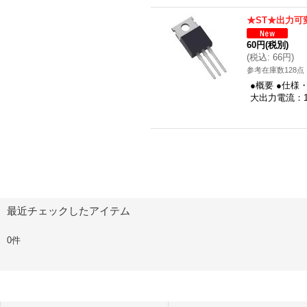
★ST★出力可
60円
(税別)
(
税込
:
66円
)
参考在庫数128点
●概要 ●仕様
大出力電流：1
最近チェックしたアイテム
0件