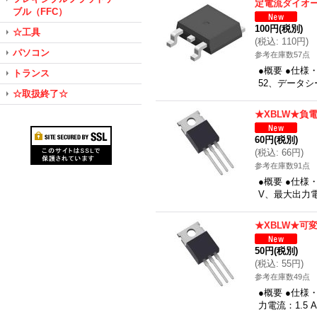
定電流ダイオー
ブル（FFC）
100円
(税別)
☆工具
(
税込
:
110円
)
パソコン
参考在庫数57点
●概要 ●仕様
トランス
52、データ
☆取扱終了☆
★XBLW★負
60円
(税別)
(
税込
:
66円
)
参考在庫数91点
●概要 ●仕様
V、最大出力電
★XBLW★可
50円
(税別)
(
税込
:
55円
)
参考在庫数49点
●概要 ●仕様
力電流：1.5