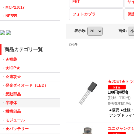
FET
サ
MCP23017
フォトカプラ
保
NE555
表示数
:
画像
:
276
件
商品カテゴリ一覧
★福袋
★IOP★
☆速攻☆
★JCET★ト
発光ダイオード（LED）
100円
(税別)
受動部品
(
税込
:
110円
)
半導体
参考在庫数18点
●概要 ●仕様
機構部品
アンプドライブ
モジュール
ユニジャンクシ
★バッテリー