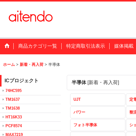
商品カテゴリ一覧
特定商取引法表示
媒体掲載
ホーム
>
新着・再入荷
>
半導体
ICプロジェクト
半導体
[
新着・再入荷
]
74HC595
TM1637
UJT
定
TM1638
パワー
整
HT16K33
フォト半導体
シ
PCF8574
MAX7219