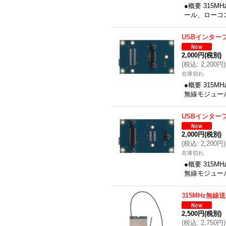
●概要 315
ール、ローコ
USBインター
2,000円
(税別)
(
税込
:
2,200円
)
在庫切れ
●概要 315
無線モジュール
USBインター
2,000円
(税別)
(
税込
:
2,200円
)
在庫切れ
●概要 315
無線モジュール
315MHz無
2,500円
(税別)
(
税込
:
2,750円
)