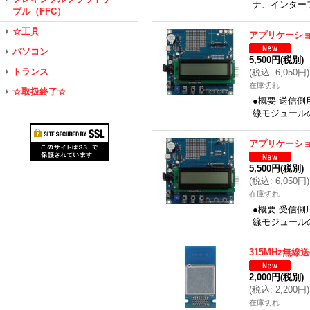
ナ、インター
ブル（FFC）
☆工具
アプリケーシ
パソコン
5,500円
(税別)
トランス
(
税込
:
6,050円
)
在庫切れ
☆取扱終了☆
●概要 送信側用
線モジュール
アプリケーシ
5,500円
(税別)
(
税込
:
6,050円
)
在庫切れ
●概要 受信側用
線モジュール
315MHz無線
2,000円
(税別)
(
税込
:
2,200円
)
在庫切れ