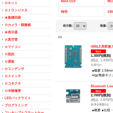
MAX7219
MC
☆キット
☆トランジスタ
特売
SB
★集積回路
☆カメラ・顕微鏡
表示数
:
画像
:
★表示器
9
件
☆真空管
IMBLE用変換
☆マイコン
☆抵抗
1,300円
(税別)
(
税込
:
1,430円
)
☆基板
在庫切れ
☆コンデンサ
●概要 2.54
ergy無線モ
☆スイッチ
☆コネクタ
Bluetooth 
☆冷陰極管
2,700円
(税別)
LEDバックライト
(
税込
:
2,970円
)
参考在庫数5点
プログラミング
●概要 ●仕様・
フレキシブルフラットケー