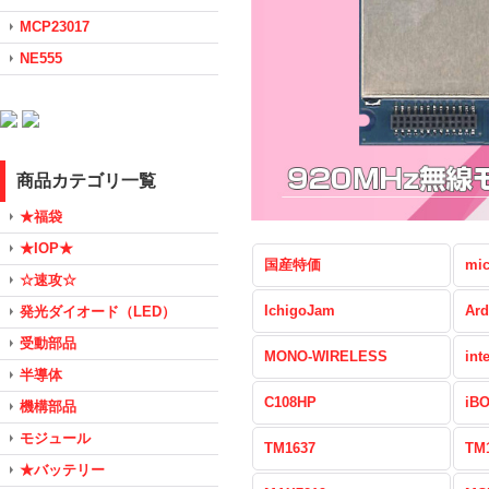
MCP23017
NE555
商品カテゴリ一覧
★福袋
★IOP★
国産特価
mic
☆速攻☆
IchigoJam
Ard
発光ダイオード（LED）
受動部品
MONO-WIRELESS
int
半導体
C108HP
iB
機構部品
モジュール
TM1637
TM
★バッテリー