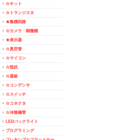
☆キット
☆トランジスタ
★集積回路
☆カメラ・顕微鏡
★表示器
☆真空管
☆マイコン
☆抵抗
☆基板
☆コンデンサ
☆スイッチ
☆コネクタ
☆冷陰極管
LEDバックライト
プログラミング
フレキシブルフラットケー