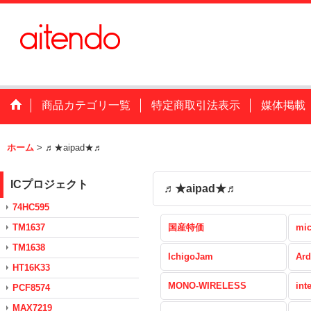
商品カテゴリ一覧
特定商取引法表示
媒体掲載
ホーム
>
♬★aipad★♬
ICプロジェクト
♬★aipad★♬
74HC595
TM1637
国産特価
mic
TM1638
IchigoJam
Ard
HT16K33
MONO-WIRELESS
int
PCF8574
MAX7219