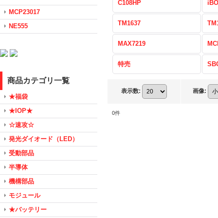
C108HP
iB
MCP23017
TM1637
TM
NE555
MAX7219
MC
特売
SB
商品カテゴリ一覧
表示数
:
画像
:
★福袋
★IOP★
0
件
☆速攻☆
発光ダイオード（LED）
受動部品
半導体
機構部品
モジュール
★バッテリー