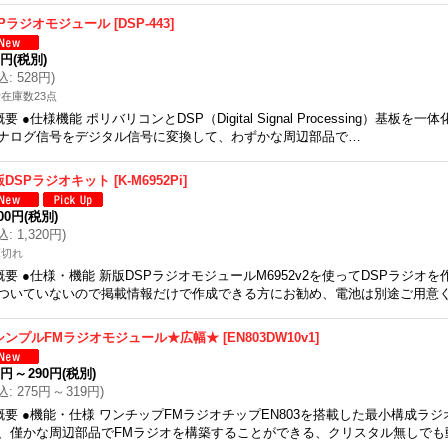
SPラジオモジュール
[
DSP-443
]
0円
(税別)
込
:
528円
)
在庫数23点
概要 ●仕様機能 ポリバリコンとDSP（Digital Signal Processing）基板
ナログ信号をデジタル信号に変換して、わずかな周辺部品で…
版DSPラジオキット
[
K-M6952Pi
]
200円
(税別)
込
:
1,320円
)
庫切れ
概要 ●仕様・機能 新版DSPラジオモジュールM6952v2を使ってDSPラジオ
ついていないので掲載情報だけで作成できる方にお勧め、電池は別途ご用意
シンプルFMラジオモジュール★広幅★
[
EN803DW10v1
]
0円
～
290円
(税別)
込
:
275円
～
319円
)
概要 ●機能・仕様 ワンチップFMラジオチップEN803を搭載した最小構成ラ
、僅かな周辺部品でFMラジオを構築することができる、クリスタル無しでも