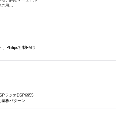
途ご用…
hilips社製FMラ
ラジオDSP6955
と基板パターン…