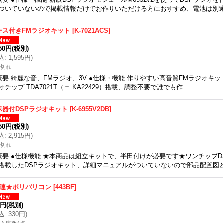
ついていないので掲載情報だけでお作りいただける方におすすめ、電池は別
ース付きFMラジオキット
[
K-7021ACS
]
450円
(税別)
込
:
1,595円
)
庫切れ
概要 綺麗な音、FMラジオ、3V ●仕様・機能 作りやすい高音質FMラジオキット、P
オチップ TDA7021T（＝ KA22429）搭載、調整不要で誰でも作…
示器付DSPラジオキット
[
K-6955V2DB
]
650円
(税別)
込
:
2,915円
)
庫切れ
概要 ●仕様機能 ★本商品は組立キットで、半田付けが必要です★ワンチップDSP
搭載したDSPラジオキット、詳細マニュアルがついていないので部品配置図
4連★ポリバリコン
[
443BF
]
0円
(税別)
込
:
330円
)