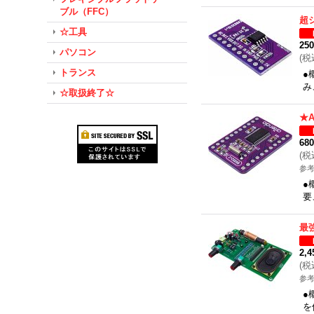
ブル（FFC）
超
☆工具
25
パソコン
(
税
トランス
●
み
☆取扱終了☆
★
68
(
税
参考
●
要
最
2,
(
税
参考
●
を