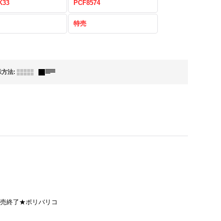
K33
PCF8574
特売
示方法
:
販売終了★ポリバリコ