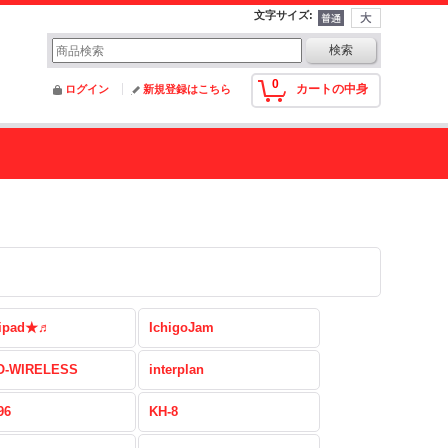
文字サイズ
:
0
カートの中身
ログイン
新規登録はこちら
ipad★♬
IchigoJam
-WIRELESS
interplan
96
KH-8