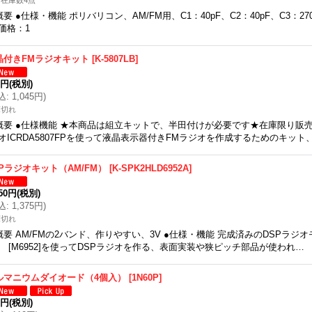
在庫数4点
概要 ●仕様・機能 ポリバリコン、AM/FM用、C1：40pF、C2：40pF、C3：270
価格：1
晶付きFMラジオキット
[
K-5807LB
]
0円
(税別)
込
:
1,045円
)
庫切れ
概要 ●仕様機能 ★本商品は組立キットで、半田付けが必要です★在庫限り販
オICRDA5807FPを使って液晶表示器付きFMラジオを作成するためのキッ
SPラジオキット（AM/FM）
[
K-SPK2HLD6952A
]
250円
(税別)
込
:
1,375円
)
庫切れ
概要 AM/FMの2バンド、作りやすい、3V ●仕様・機能 完成済みのDSPラジオ
） [M6952]を使ってDSPラジオを作る、表面実装や狭ピッチ部品が使われ…
ルマニウムダイオード（4個入）
[
1N60P
]
0円
(税別)