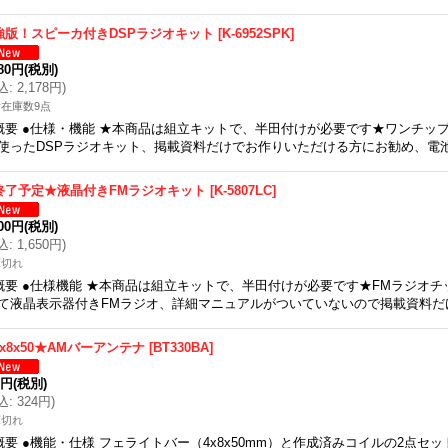
強版！スピーカ付きDSPラジオキット
[
K-6952SPK
]
980円
(税別)
込
:
2,178円
)
在庫数9点
概要 ●仕様・機能 ★本商品は組立キットで、半田付けが必要です★ワンチップDS
使ったDSPラジオキット、掲載資料だけでお作りいただける方にお勧め、電
終了予定★液晶付きFMラジオキット
[
K-5807LC
]
500円
(税別)
込
:
1,650円
)
庫切れ
概要 ●仕様機能 ★本商品は組立キットで、半田付けが必要です★FMラジオチップ
て液晶表示器付きFMラジオ、詳細マニュアルがついていないので掲載資料だ
x8x50★AMバーアンテナ
[
BT330BA
]
5円
(税別)
込
:
324円
)
庫切れ
概要 ●機能・仕様 フェライトバー（4x8x50mm）と作成済みコイルの2点セ