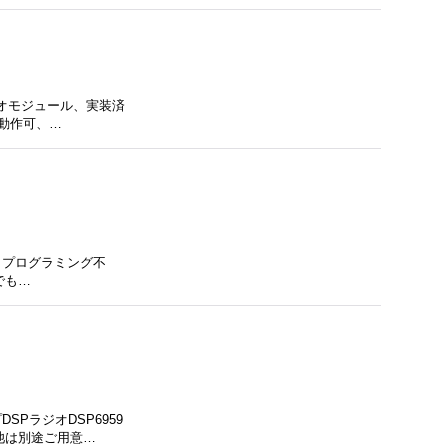
ジオモジュール、実装済
動作可、…
ジ、プログラミング不
でも…
PラジオDSP6959
池は別途ご用意…