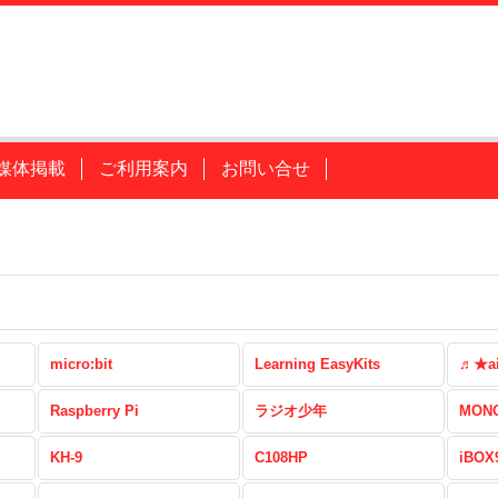
媒体掲載
ご利用案内
お問い合せ
micro:bit
Learning EasyKits
♬★a
Raspberry Pi
ラジオ少年
MONO
KH-9
C108HP
iBOX