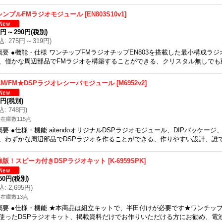
シンプルFMラジオモジュール
[
EN803S10v1
]
0円
～
290円
(税別)
込
:
275円
～
319円
)
概要 ●機能・仕様 ワンチップFMラジオチップEN803を搭載した最小構成ラ
、僅かな周辺部品でFMラジオを構築することができる、クリスタル無しでも
AM/FM★DSPラジオレシーバモジュール
[
M6952v2
]
0円
(税別)
込
:
748円
)
在庫数115点
概要 ●仕様・機能 aitendoオリジナルDSPラジオモジュール、DIPパッケー
、わずかな周辺部品でDSPラジオを作ることができる、作りやすい設計、誰
強版！スピーカ付きDSPラジオキット
[
K-6959SPK
]
450円
(税別)
込
:
2,695円
)
在庫数13点
概要 ●仕様・機能 ★本商品は組立キットで、半田付けが必要です★ワンチップDS
使ったDSPラジオキット、掲載資料だけでお作りいただける方にお勧め、電