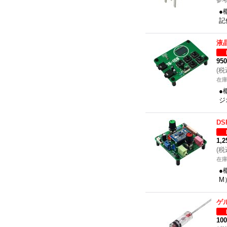
参考
●
記
液
95
(
税
在
●
ジ
D
1,
(
税
在
●
M
ゲ
10