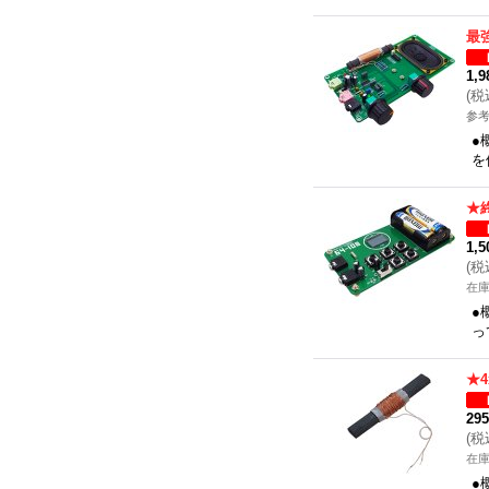
最
1,
(
税
参考
●
を
★
1,
(
税
在
●
っ
★4
29
(
税
在
●