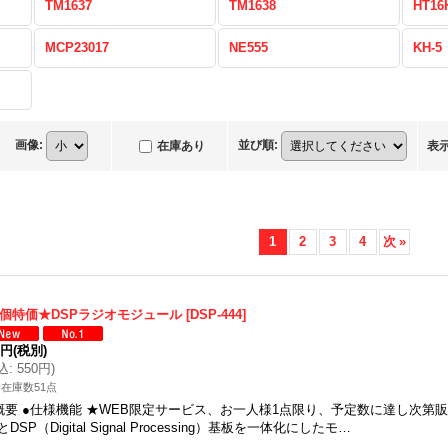
TM1637
TM1638
HT16
MCP23017
NE555
KH-5
画像
:
並び順
:
在庫あり
表
1
2
3
4
次
»
2個特価★DSPラジオモジュール
[
DSP-444
]
0円
(税別)
込
:
550円
)
在庫数51点
概要 ●仕様機能 ★WEB限定サービス、お一人様1点限り、予定数に達し次第
とDSP（Digital Signal Processing）基板を一体化にしたモ…