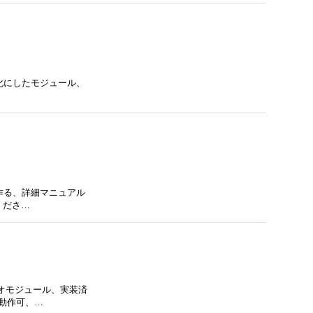
を一体化にしたモジュール、
を作る、詳細マニュアル
くださ…
ジオモジュール、実装済
動作可、…