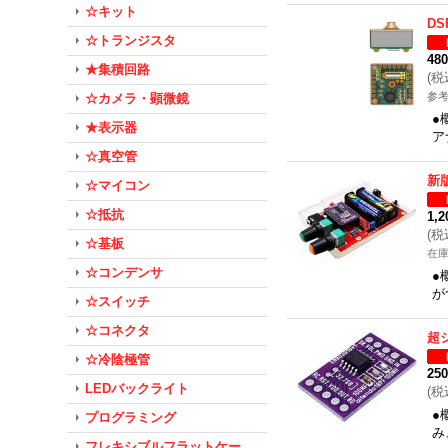
☆キット
D
☆トランジスタ
48
★集積回路
(
税
参考
☆カメラ・顕微鏡
●
★表示器
ア
☆真空管
新
☆マイコン
☆抵抗
1,
(
税
☆基板
在
☆コンデンサ
●
が
☆スイッチ
☆コネクタ
超
☆冷陰極管
25
LEDバックライト
(
税
●
プログラミング
み
フレキシブルフラットケー