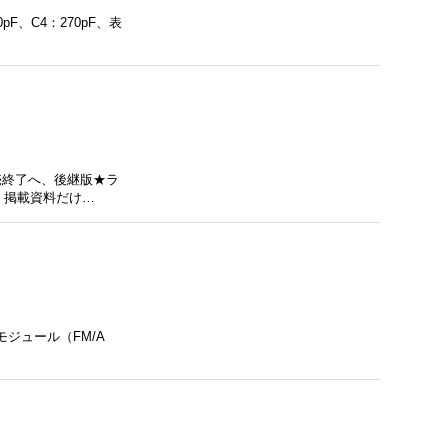
pF、C4：270pF、表
売終了へ、後継版★ラ
ト、掲載資料だけ…
モジュール（FM/A