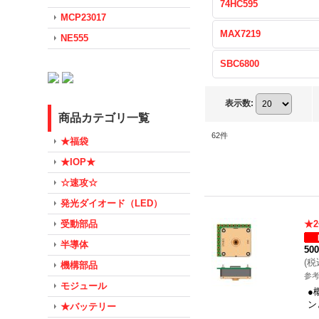
74HC595
MCP23017
MAX7219
NE555
SBC6800
表示数
:
商品カテゴリ一覧
62
件
★福袋
★IOP★
☆速攻☆
発光ダイオード（LED）
受動部品
★
半導体
50
(
税
機構部品
参考
モジュール
●
ン
★バッテリー