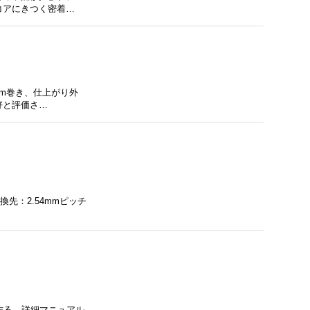
コアにきつく密着…
10m巻き、仕上がり外
好と評価さ…
換先：2.54mmピッチ
を作る、詳細マニュアル