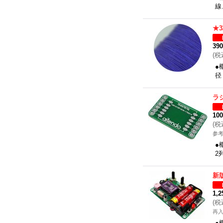
線
★
39
(
税
●
径
ラ
10
(
税
参考
●
2
新
1,
(
税
再
●