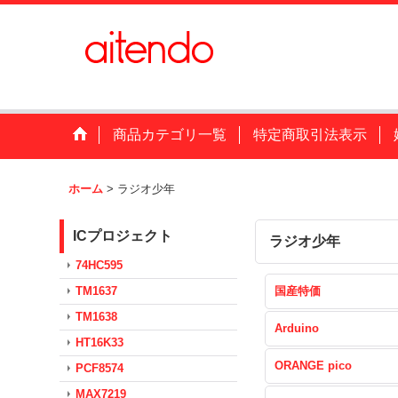
商品カテゴリ一覧
特定商取引法表示
ホーム
>
ラジオ少年
ICプロジェクト
ラジオ少年
74HC595
TM1637
国産特価
TM1638
Arduino
HT16K33
ORANGE pico
PCF8574
MAX7219