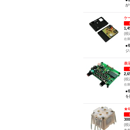
が
ケ
1,
(
税
在
●
ジ
表
2,
(
税
在
●
を
★
30
(
税