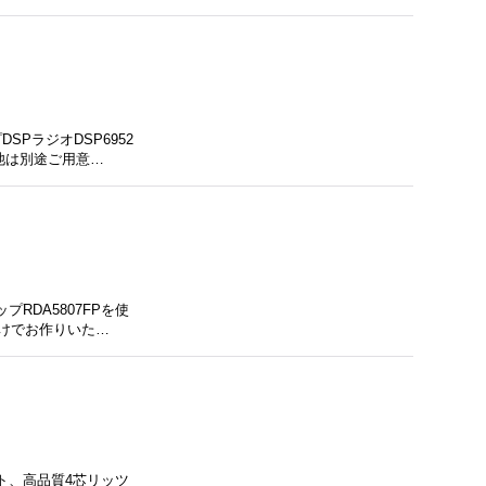
PラジオDSP6952
池は別途ご用意…
RDA5807FPを使
けでお作りいた…
ット、高品質4芯リッツ