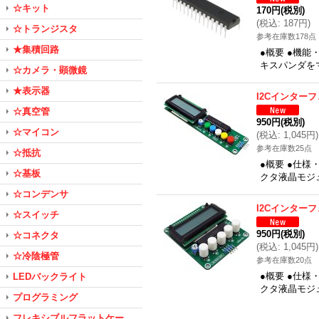
☆キット
170円
(税別)
(
税込
:
187円
)
☆トランジスタ
参考在庫数178点
★集積回路
●概要 ●機能
キスパンダをマ
☆カメラ・顕微鏡
★表示器
I2Cインター
☆真空管
950円
(税別)
☆マイコン
(
税込
:
1,045円
)
参考在庫数25点
☆抵抗
●概要 ●仕様
☆基板
クタ液晶モジ
☆コンデンサ
I2Cインター
☆スイッチ
950円
(税別)
☆コネクタ
(
税込
:
1,045円
)
☆冷陰極管
参考在庫数20点
●概要 ●仕様
LEDバックライト
クタ液晶モジ
プログラミング
フレキシブルフラットケー