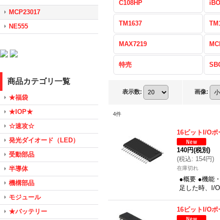
C108HP
iB
MCP23017
TM1637
TM
NE555
MAX7219
MC
特売
SB
商品カテゴリ一覧
表示数
:
画像
:
★福袋
★IOP★
4
件
☆速攻☆
16ビットI/O
発光ダイオード（LED）
140円
(税別)
受動部品
(
税込
:
154円
)
半導体
在庫切れ
●概要 ●機能
機構部品
足した時、I/
モジュール
16ビットI/O
★バッテリー