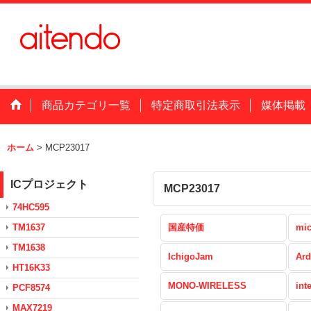
商品カテゴリ一覧
特定商取引法表示
媒体掲載
ホーム
>
MCP23017
ICプロジェクト
MCP23017
74HC595
TM1637
国産特価
mic
TM1638
IchigoJam
Ard
HT16K33
MONO-WIRELESS
int
PCF8574
MAX7219