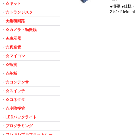
☆キット
●概要 ●仕様
2.54x2.5
☆トランジスタ
★集積回路
☆カメラ・顕微鏡
★表示器
☆真空管
☆マイコン
☆抵抗
☆基板
☆コンデンサ
☆スイッチ
☆コネクタ
☆冷陰極管
LEDバックライト
プログラミング
フレキシブルフラットケー