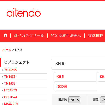
商品カテゴリ一覧
特定商取引法表示
媒体掲載
ホーム
>
KH-5
ICプロジェクト
KH-5
74HC595
TM1637
KH-5
KH-
TM1638
iBOX96
HT16K33
PCF8574
表示数
:
画像
:
MAX7219