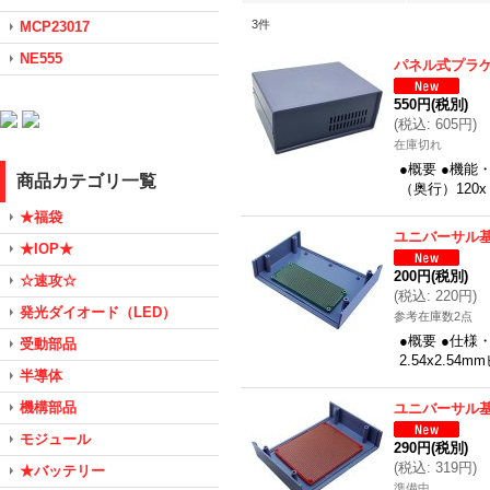
3
件
MCP23017
NE555
パネル式プラ
550円
(税別)
(
税込
:
605円
)
在庫切れ
●概要 ●機
商品カテゴリ一覧
（奥行）120
★福袋
ユニバーサル基板
★IOP★
200円
(税別)
☆速攻☆
(
税込
:
220円
)
発光ダイオード（LED）
参考在庫数2点
●概要 ●仕様
受動部品
2.54x2.5
半導体
機構部品
ユニバーサル基板
モジュール
290円
(税別)
(
税込
:
319円
)
★バッテリー
準備中