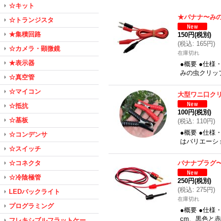
☆キット
★バナナ〜み
☆トランジスタ
★集積回路
150円
(税別)
(
税込
:
165円
)
☆カメラ・顕微鏡
在庫切れ
★表示器
●概要 ●仕様
みの虫クリッ
☆真空管
☆マイコン
大型ワニ口ク
☆抵抗
100円
(税別)
☆基板
(
税込
:
110円
)
●概要 ●仕様
☆コンデンサ
はバリエーシ
☆スイッチ
☆コネクタ
バナナプラグ〜
☆冷陰極管
250円
(税別)
(
税込
:
275円
)
LEDバックライト
在庫切れ
プログラミング
●概要 ●仕様
cm、黒色と
フレキシブルフラットケー