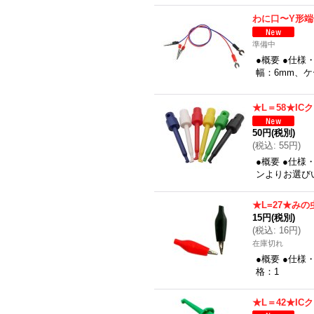
わに口〜Y形
準備中
●概要 ●仕様
幅：6mm、
★L＝58★IC
50円
(税別)
(
税込
:
55円
)
●概要 ●仕様
ンよりお選び
★L=27★み
15円
(税別)
(
税込
:
16円
)
在庫切れ
●概要 ●仕
格：1
★L＝42★IC