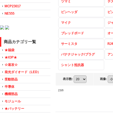
ツマミ
テ
MCP23017
ピンヘッダ
ピ
NE555
マイク
ジ
ブレッドボード
オ
商品カテゴリ一覧
サーミスタ
RJ
★福袋
バナナジャック/プラグ
ア
★IOP★
☆速攻☆
シャント抵抗器
発光ダイオード（LED）
表示数
:
画像
:
受動部品
半導体
23
件
機構部品
モジュール
★バッテリー