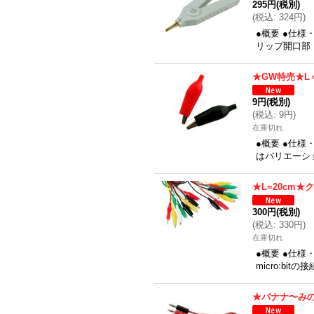
295円
(税別)
(
税込
:
324円
)
●概要 ●仕様
リップ開口部
★GW特売★L
9円
(税別)
(
税込
:
9円
)
在庫切れ
●概要 ●仕
はバリエーシ
★L=20cm
300円
(税別)
(
税込
:
330円
)
在庫切れ
●概要 ●仕様
micro:b
★バナナ〜み