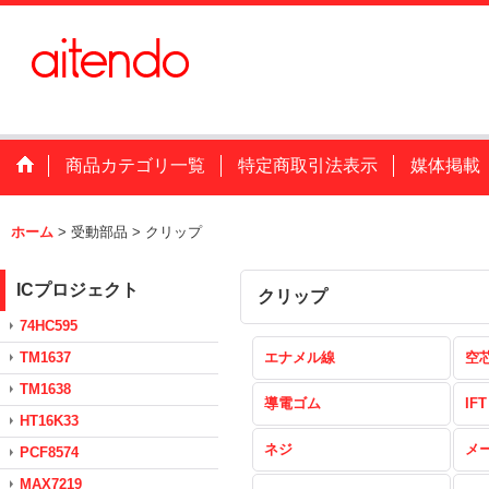
商品カテゴリ一覧
特定商取引法表示
媒体掲載
ホーム
>
受動部品
>
クリップ
ICプロジェクト
クリップ
74HC595
TM1637
エナメル線
空
TM1638
導電ゴム
IFT
HT16K33
ネジ
メ
PCF8574
MAX7219