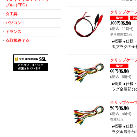
ブル（FFC）
クリップケー
☆工具
パソコン
100円
(税別)
(
税込
:
110円
)
トランス
参考在庫数1点
☆取扱終了☆
●概要 ●仕
虫プラグの全
クリップケー
60円
(税別)
(
税込
:
66円
)
●概要 ●仕
ラグ金属部分
クリップケー
50円
(税別)
(
税込
:
55円
)
在庫切れ
●概要 ●仕
ラグ金属部分