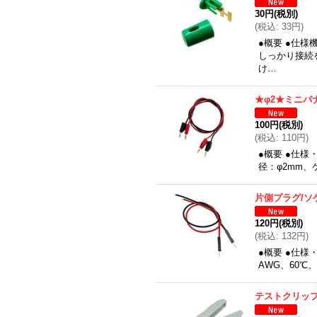
30円
(税別)
(
税込
:
33円
)
●概要 ●仕
しっかり接続
け…
★φ2★ミニバ
100円
(税別)
(
税込
:
110円
)
●概要 ●仕様
径：φ2mm、ケ
片側プラグ/ソ
120円
(税別)
(
税込
:
132円
)
●概要 ●仕様
AWG、60℃
テストクリッ