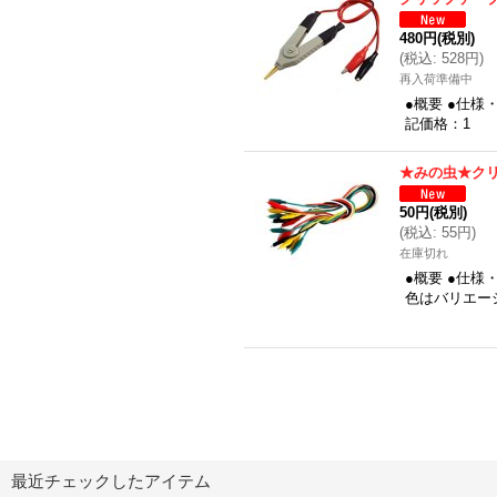
480円
(税別)
(
税込
:
528円
)
再入荷準備中
●概要 ●仕様
記価格：1
★みの虫★ク
50円
(税別)
(
税込
:
55円
)
在庫切れ
●概要 ●仕様
色はバリエー
最近チェックしたアイテム