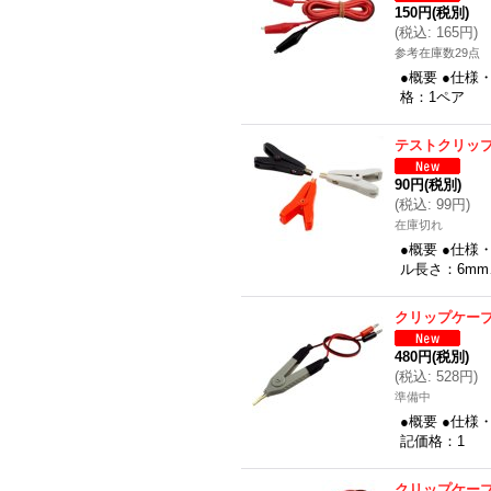
150円
(税別)
(
税込
:
165円
)
参考在庫数29点
●概要 ●仕様
格：1ペア
テストクリッ
90円
(税別)
(
税込
:
99円
)
在庫切れ
●概要 ●仕様
ル長さ：6m
クリップケー
480円
(税別)
(
税込
:
528円
)
準備中
●概要 ●仕様
記価格：1
クリップケー