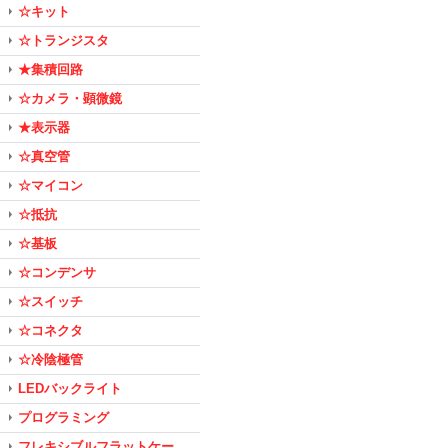
☆キット
☆トランジスタ
★集積回路
☆カメラ・顕微鏡
★表示器
☆真空管
☆マイコン
☆抵抗
☆基板
☆コンデンサ
☆スイッチ
☆コネクタ
☆冷陰極管
LEDバックライト
プログラミング
フレキシブルフラットケー