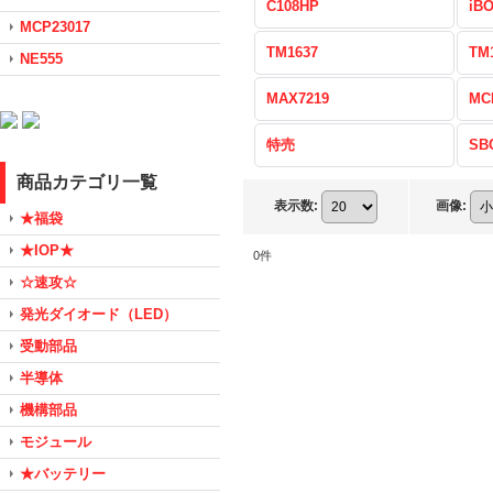
C108HP
iB
MCP23017
TM1637
TM
NE555
MAX7219
MC
特売
SB
商品カテゴリ一覧
表示数
:
画像
:
★福袋
★IOP★
0
件
☆速攻☆
発光ダイオード（LED）
受動部品
半導体
機構部品
モジュール
★バッテリー