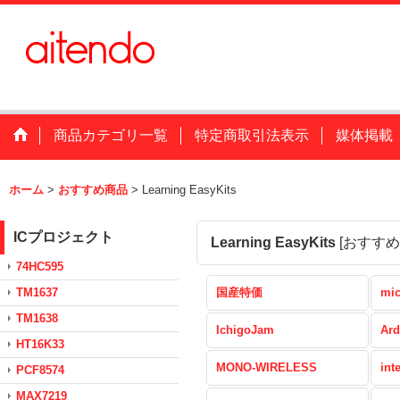
商品カテゴリ一覧
特定商取引法表示
媒体掲載
ホーム
>
おすすめ商品
>
Learning EasyKits
ICプロジェクト
Learning EasyKits
[
おすすめ
74HC595
TM1637
国産特価
mic
TM1638
IchigoJam
Ard
HT16K33
MONO-WIRELESS
int
PCF8574
MAX7219