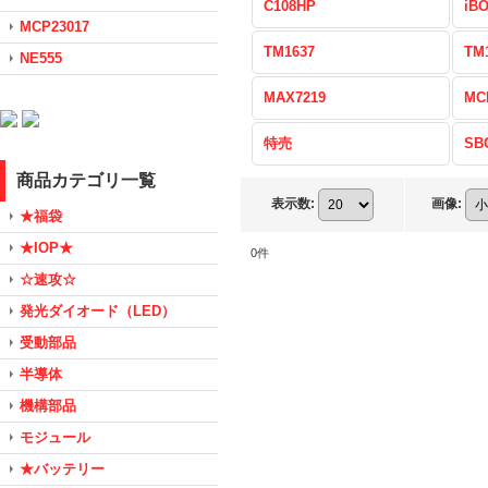
C108HP
iB
MCP23017
TM1637
TM
NE555
MAX7219
MC
特売
SB
商品カテゴリ一覧
表示数
:
画像
:
★福袋
★IOP★
0
件
☆速攻☆
発光ダイオード（LED）
受動部品
半導体
機構部品
モジュール
★バッテリー