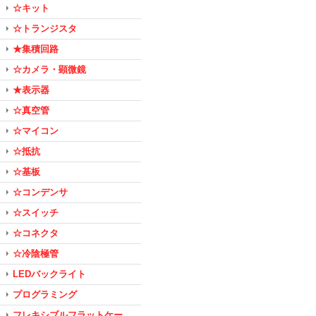
☆キット
☆トランジスタ
★集積回路
☆カメラ・顕微鏡
★表示器
☆真空管
☆マイコン
☆抵抗
☆基板
☆コンデンサ
☆スイッチ
☆コネクタ
☆冷陰極管
LEDバックライト
プログラミング
フレキシブルフラットケー