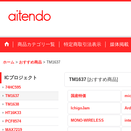
商品カテゴリ一覧
特定商取引法表示
媒体掲載
ホーム
>
おすすめ商品
>
TM1637
ICプロジェクト
TM1637
[
おすすめ商品
]
74HC595
TM1637
国産特価
mic
TM1638
IchigoJam
Ard
HT16K33
MONO-WIRELESS
int
PCF8574
MAX7219