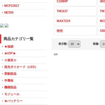
C108HP
iB
MCP23017
TM1637
TM
NE555
MAX7219
MC
特売
SB
商品カテゴリ一覧
表示数
:
画像
:
★福袋
★IOP★
0
件
☆速攻☆
発光ダイオード（LED）
受動部品
半導体
機構部品
モジュール
★バッテリー