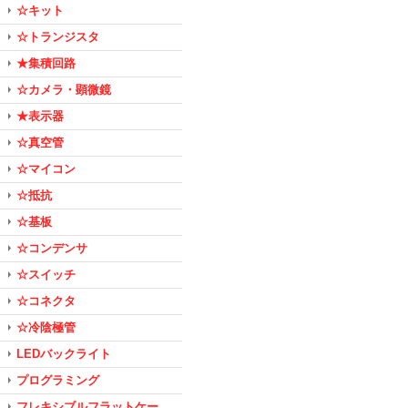
☆キット
☆トランジスタ
★集積回路
☆カメラ・顕微鏡
★表示器
☆真空管
☆マイコン
☆抵抗
☆基板
☆コンデンサ
☆スイッチ
☆コネクタ
☆冷陰極管
LEDバックライト
プログラミング
フレキシブルフラットケー