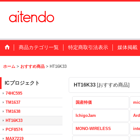
商品カテゴリ一覧
特定商取引法表示
媒体掲載
ホーム
>
おすすめ商品
>
HT16K33
ICプロジェクト
HT16K33
[
おすすめ商品
]
74HC595
TM1637
国産特価
mic
TM1638
IchigoJam
Ard
HT16K33
MONO-WIRELESS
int
PCF8574
MAX7219