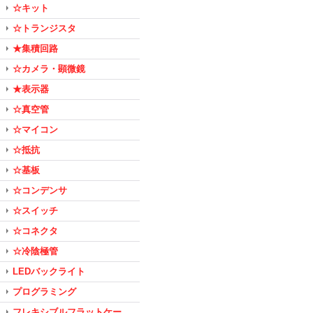
☆キット
☆トランジスタ
★集積回路
☆カメラ・顕微鏡
★表示器
☆真空管
☆マイコン
☆抵抗
☆基板
☆コンデンサ
☆スイッチ
☆コネクタ
☆冷陰極管
LEDバックライト
プログラミング
フレキシブルフラットケー