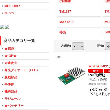
C108HP
iB
MCP23017
TM1637
TM
NE555
MAX7219
MC
特売
SB
商品カテゴリ一覧
表示数
:
画像
:
★福袋
★IOP★
1
件
☆速攻☆
★I2C★8x8
発光ダイオード（LED）
650円
(税別)
受動部品
(
税込
:
715円
)
半導体
参考在庫数13点
●概要 ●仕様
機構部品
P28を搭載し
モジュール
★バッテリー