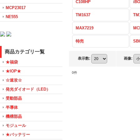
C108HP
iB
MCP23017
TM1637
TM
NE555
MAX7219
MC
特売
SB
商品カテゴリ一覧
表示数
:
画像
:
★福袋
★IOP★
0
件
☆速攻☆
発光ダイオード（LED）
受動部品
半導体
機構部品
モジュール
★バッテリー