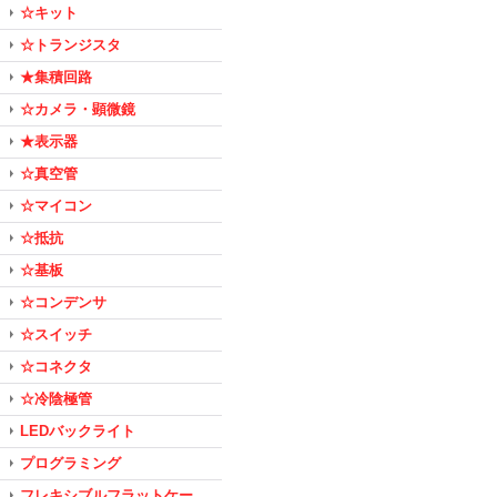
☆キット
☆トランジスタ
★集積回路
☆カメラ・顕微鏡
★表示器
☆真空管
☆マイコン
☆抵抗
☆基板
☆コンデンサ
☆スイッチ
☆コネクタ
☆冷陰極管
LEDバックライト
プログラミング
フレキシブルフラットケー