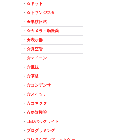
☆キット
☆トランジスタ
★集積回路
☆カメラ・顕微鏡
★表示器
☆真空管
☆マイコン
☆抵抗
☆基板
☆コンデンサ
☆スイッチ
☆コネクタ
☆冷陰極管
LEDバックライト
プログラミング
フレキシブルフラットケー