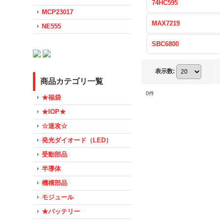
74HC595
MCP23017
MAX7219
NE555
SBC6800
表示数
:
商品カテゴリ一覧
0
件
★福袋
★IOP★
☆速攻☆
発光ダイオード（LED）
受動部品
半導体
機構部品
モジュール
★バッテリー