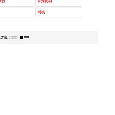
K33
PCF8574
特売
示方法
: