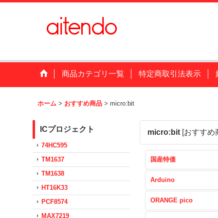
商品カテゴリ一覧
特定商取引法表示
ホーム
>
おすすめ商品
>
micro:bit
ICプロジェクト
micro:bit
[
おすすめ
74HC595
TM1637
国産特価
TM1638
Arduino
HT16K33
ORANGE pico
PCF8574
MAX7219