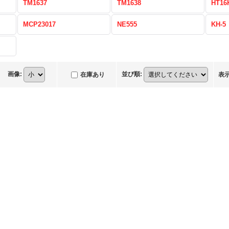
TM1637
TM1638
HT16
MCP23017
NE555
KH-5
画像
:
並び順
:
在庫あり
表