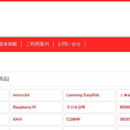
媒体掲載
ご利用案内
お問い合せ
商品
]
micro:bit
Learning EasyKits
♬★a
Raspberry Pi
ラジオ少年
MONO
KH-9
C108HP
iBOX