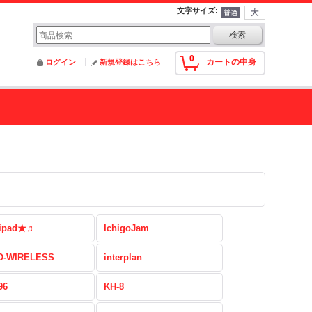
文字サイズ
:
0
カートの中身
ログイン
新規登録はこちら
ipad★♬
IchigoJam
-WIRELESS
interplan
96
KH-8