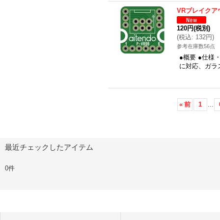
VRブレイクア
120円
(税別)
(
税込
:
132円
)
参考在庫数56点
●概要 ●仕様
に対応、ガラ
«
前
1
...
最近チェックしたアイテム
0件