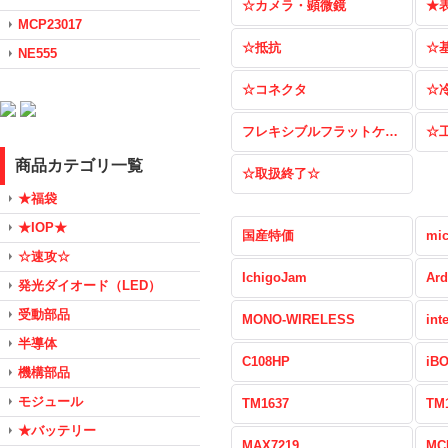
☆カメラ・顕微鏡
★
MCP23017
☆抵抗
☆
NE555
☆コネクタ
☆
フレキシブルフラットケーブル（FFC）
☆
商品カテゴリ一覧
☆取扱終了☆
★福袋
★IOP★
国産特価
mic
☆速攻☆
IchigoJam
Ard
発光ダイオード（LED）
受動部品
MONO-WIRELESS
int
半導体
C108HP
iB
機構部品
モジュール
TM1637
TM
★バッテリー
MAX7219
MC