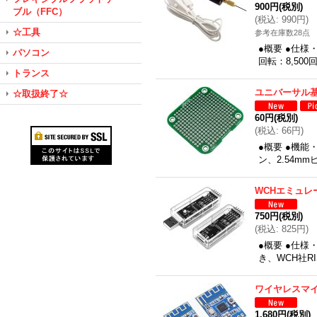
900円
(税別)
ブル（FFC）
(
税込
:
990円
)
☆工具
参考在庫数28点
●概要 ●仕
パソコン
回転：8,500
トランス
ユニバーサル基
☆取扱終了☆
60円
(税別)
(
税込
:
66円
)
●概要 ●機能
ン、2.54m
WCHエミュレ
750円
(税別)
(
税込
:
825円
)
●概要 ●仕様
き、WCH社RI
ワイヤレスマ
1,680円
(税別)