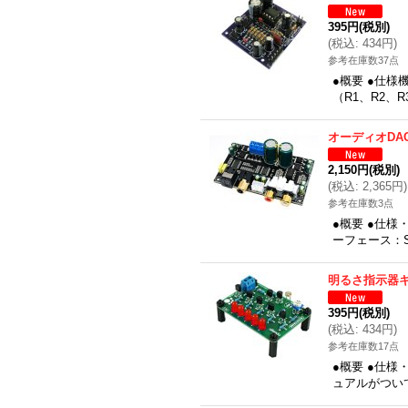
395円
(税別)
(
税込
:
434円
)
参考在庫数37点
●概要 ●仕
（R1、R2、R
オーディオDA
2,150円
(税別)
(
税込
:
2,365円
)
参考在庫数3点
●概要 ●仕様
ーフェース：SP
明るさ指示器
395円
(税別)
(
税込
:
434円
)
参考在庫数17点
●概要 ●仕
ュアルがつい