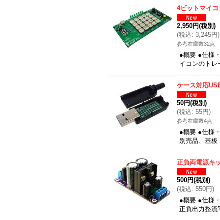
4ビットマイコ
2,950円
(税別)
(
税込
:
3,245円
)
参考在庫数32点
●概要 ●仕
イコンのトレー
ケース対応US
50円
(税別)
(
税込
:
55円
)
参考在庫数4点
●概要 ●仕
別売品、基板：2
正負両電源キ
500円
(税別)
(
税込
:
550円
)
●概要 ●仕
正負出力整流