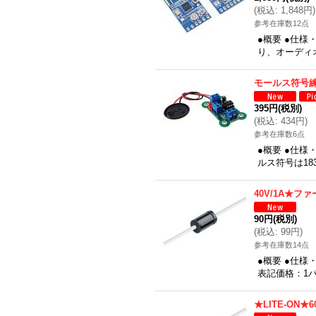
(
税込
:
1,848円
)
参考在庫数12点
●概要 ●仕
り、オーディ
モールス符号
395円
(税別)
(
税込
:
434円
)
参考在庫数6点
●概要 ●仕
ルス符号は18
40V/1A★
90円
(税別)
(
税込
:
99円
)
参考在庫数14点
●概要 ●仕様
表記価格：1パ
★LITE-ON