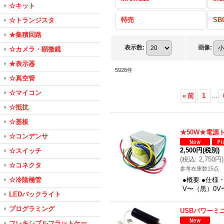
☆キット
特売
SB
☆トランジスタ
★集積回路
表示数
:
画像
:
☆カメラ・顕微鏡
★表示器
5928
件
☆真空管
☆マイコン
«
前
1
...
☆抵抗
☆基板
★50W★電源
☆コンデンサ
2,500円
(税別)
☆スイッチ
(
税込
:
2,750円
)
☆コネクタ
参考在庫数15点
☆冷陰極管
●概要 ●仕様
V〜（黒）0V
LEDバックライト
プログラミング
USBパワーミ
フレキシブルフラットケー