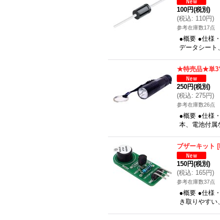
100円
(税別)
(
税込
:
110円
)
参考在庫数17点
●概要 ●仕様・
データシート
★特売品★単3
250円
(税別)
(
税込
:
275円
)
参考在庫数26点
●概要 ●仕
本、電池付属
ブザーキット
[
150円
(税別)
(
税込
:
165円
)
参考在庫数37点
●概要 ●仕
き取りやすい、