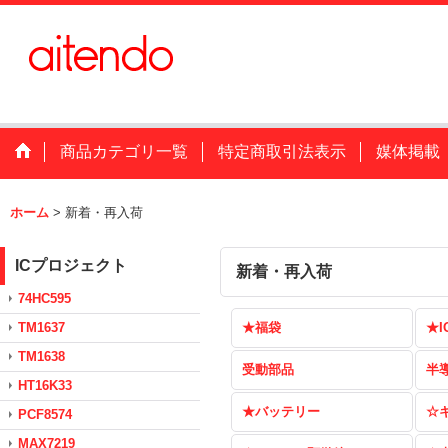
商品カテゴリ一覧
特定商取引法表示
媒体掲載
ホーム
>
新着・再入荷
ICプロジェクト
新着・再入荷
74HC595
TM1637
★福袋
★I
TM1638
受動部品
半
HT16K33
★バッテリー
☆
PCF8574
MAX7219