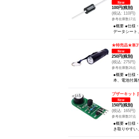
100円
(税別)
(
税込
:
110円
)
参考在庫数17点
●概要 ●仕様・
データシート
★特売品★単3
250円
(税別)
(
税込
:
275円
)
参考在庫数26点
●概要 ●仕
本、電池付属
ブザーキット
[
150円
(税別)
(
税込
:
165円
)
参考在庫数37点
●概要 ●仕
き取りやすい、