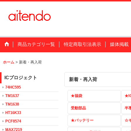
商品カテゴリ一覧
特定商取引法表示
媒体掲載
ホーム
>
新着・再入荷
ICプロジェクト
新着・再入荷
74HC595
TM1637
★福袋
★I
TM1638
受動部品
半
HT16K33
★バッテリー
☆
PCF8574
MAX7219