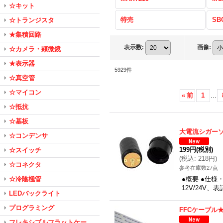
☆キット
特売
SB
☆トランジスタ
★集積回路
表示数
:
画像
:
☆カメラ・顕微鏡
★表示器
5929
件
☆真空管
☆マイコン
«
前
1
...
☆抵抗
☆基板
大電流シガー
☆コンデンサ
199円
(税別)
☆スイッチ
(
税込
:
218円
)
☆コネクタ
参考在庫数27点
☆冷陰極管
●概要 ●仕様
12V/24V、
LEDバックライト
プログラミング
FFCケーブル★0
フレキシブルフラットケー