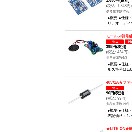
1,680円
(税別)
(
税込
:
1,848円
)
参考在庫数12点
●概要 ●仕
り、オーディ
モールス符号
395円
(税別)
(
税込
:
434円
)
参考在庫数6点
●概要 ●仕
ルス符号は18
40V/1A★
90円
(税別)
(
税込
:
99円
)
参考在庫数14点
●概要 ●仕様
表記価格：1パ
★LITE-ON