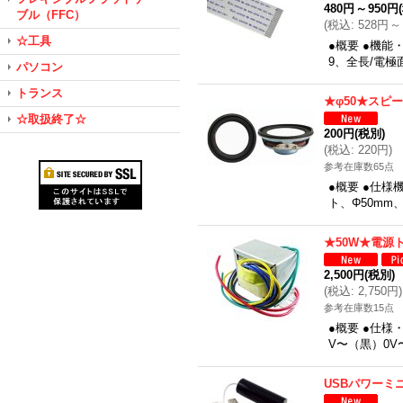
480円
～
950円
ブル（FFC）
(
税込
:
528円
～
☆工具
●概要 ●機能
9、全長/電
パソコン
トランス
★φ50★スピ
☆取扱終了☆
200円
(税別)
(
税込
:
220円
)
参考在庫数65点
●概要 ●仕
ト、Φ50mm
★50W★電源
2,500円
(税別)
(
税込
:
2,750円
)
参考在庫数15点
●概要 ●仕様
V〜（黒）0V
USBパワーミ