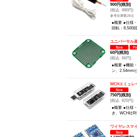
900円
(税別)
(
税込
:
990円
)
参考在庫数28点
●概要 ●仕
回転：8,500
ユニバーサル基
60円
(税別)
(
税込
:
66円
)
●概要 ●機能
ン、2.54m
WCHエミュレ
750円
(税別)
(
税込
:
825円
)
●概要 ●仕様
き、WCH社RI
ワイヤレスマ