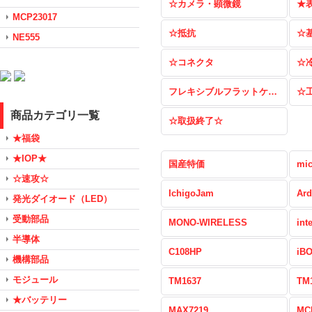
☆カメラ・顕微鏡
★
MCP23017
☆抵抗
☆
NE555
☆コネクタ
☆
フレキシブルフラットケーブル（FFC）
☆
商品カテゴリ一覧
☆取扱終了☆
★福袋
★IOP★
国産特価
mic
☆速攻☆
IchigoJam
Ard
発光ダイオード（LED）
受動部品
MONO-WIRELESS
int
半導体
C108HP
iB
機構部品
モジュール
TM1637
TM
★バッテリー
MAX7219
MC