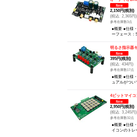
2,150円
(税別)
(
税込
:
2,365円
)
参考在庫数3点
●概要 ●仕様
ーフェース：SP
明るさ指示器
395円
(税別)
(
税込
:
434円
)
参考在庫数17点
●概要 ●仕
ュアルがつい
4ビットマイコ
2,950円
(税別)
(
税込
:
3,245円
)
参考在庫数32点
●概要 ●仕
イコンのトレー