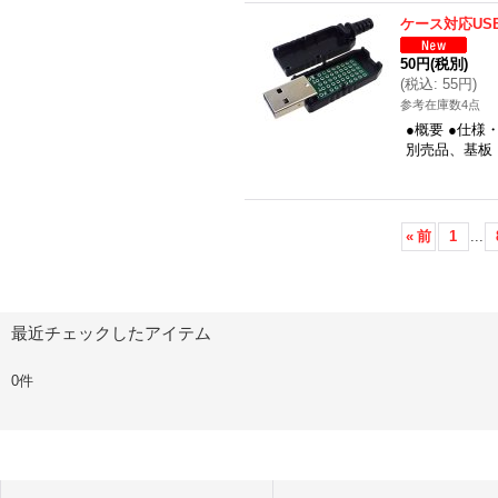
ケース対応US
50円
(税別)
(
税込
:
55円
)
参考在庫数4点
●概要 ●仕
別売品、基板：2
«
前
1
...
最近チェックしたアイテム
0件