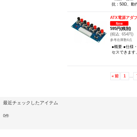
抗：50Ω、動
ATX電源アダ
595円
(税別)
(
税込
:
654円
)
参考在庫数6点
●概要 ●仕様
セスできます、
«
前
1
...
最近チェックしたアイテム
0件