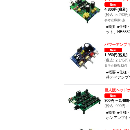
4,800円
(税別)
(
税込
:
5,280円
)
参考在庫数5点
●概要 ●仕
ット、NE55
パワーアンプ
1,950円
(税別)
(
税込
:
2,145円
)
参考在庫数32点
●概要 ●仕様
番オペアンプN
巨人版ヘッド
900円
～
2,480
(
税込
:
990円
～
●概要 ●仕様
ホンアンプキ