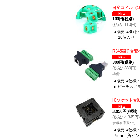
可変コイル（1
100円
(税別)
(
税込
:
110円
)
●概要 ●機能
＝10個入り
RJ45端子台変
300円
(税別)
(
税込
:
330円
)
準備中
●概要 ●仕様
mピッチねじ
ICソケット★0.
3,950円
(税別)
(
税込
:
4,345円
)
参考在庫数4点
●概要 ●仕様
7mm、角ピ