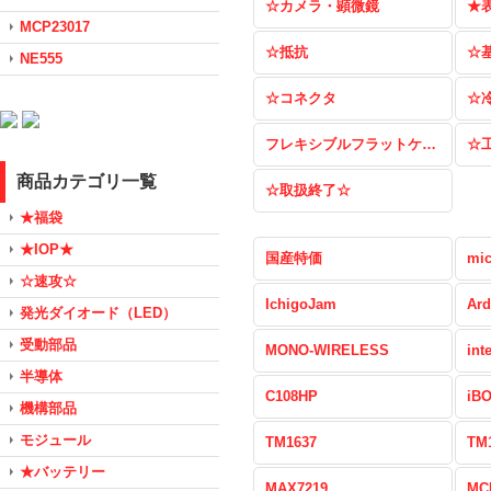
☆カメラ・顕微鏡
★
MCP23017
☆抵抗
☆
NE555
☆コネクタ
☆
フレキシブルフラットケーブル（FFC）
☆
商品カテゴリ一覧
☆取扱終了☆
★福袋
★IOP★
国産特価
mic
☆速攻☆
IchigoJam
Ard
発光ダイオード（LED）
受動部品
MONO-WIRELESS
int
半導体
C108HP
iB
機構部品
モジュール
TM1637
TM
★バッテリー
MAX7219
MC