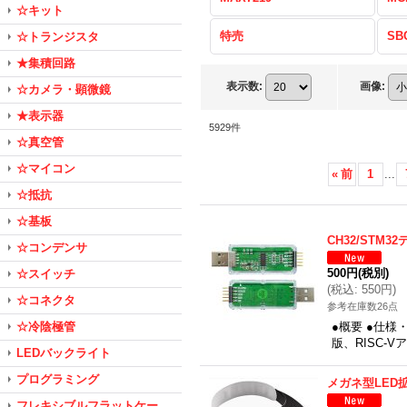
☆キット
特売
SB
☆トランジスタ
★集積回路
表示数
:
画像
:
☆カメラ・顕微鏡
★表示器
5929
件
☆真空管
☆マイコン
«
前
1
...
☆抵抗
☆基板
CH32/STM3
☆コンデンサ
500円
(税別)
☆スイッチ
(
税込
:
550円
)
☆コネクタ
参考在庫数26点
☆冷陰極管
●概要 ●仕様
版、RISC-
LEDバックライト
プログラミング
メガネ型LED
フレキシブルフラットケー