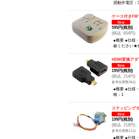
奨動作電圧：3
ケース付きFM
595円
(税別)
(
税込
:
654円
)
●概要 ●仕
赦ください★
HDMI変換アダ
195円
(税別)
(
税込
:
214円
)
参考在庫数36点
●概要 ●仕様
格：1
ステッピング
199円
(税別)
(
税込
:
218円
)
参考在庫数11点
●概要 ●仕様