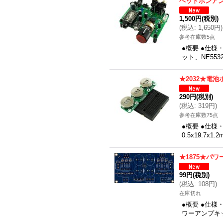
ヘッドホンア
1,500円
(税別)
(
税込
:
1,650円
)
参考在庫数5点
●概要 ●仕
ット、NE55
★2032★電
290円
(税別)
(
税込
:
319円
)
参考在庫数75点
●概要 ●仕様
0.5x19.7x
★1875★パ
99円
(税別)
(
税込
:
108円
)
在庫切れ
●概要 ●仕様
ワーアンプキ