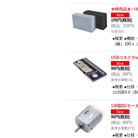
★特売品★パ
199円
(税別)
(
税込
:
218円
)
在庫切れ
●概要 ●機
（幅）100 x
USBコネクタw
90円
(税別)
(
税込
:
99円
)
参考在庫数7点
●概要 ●仕様
ロUSB3.0（
130型DCモー
90円
(税別)
(
税込
:
99円
)
参考在庫数37点
●概要 ●仕様