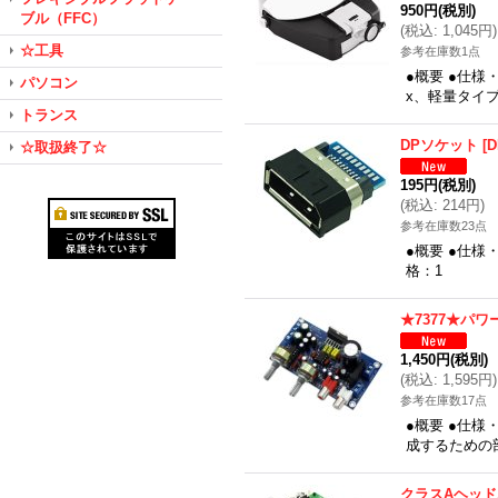
950円
(税別)
ブル（FFC）
(
税込
:
1,045円
)
☆工具
参考在庫数1点
●概要 ●仕様
パソコン
x、軽量タイ
トランス
DPソケット
[
D
☆取扱終了☆
195円
(税別)
(
税込
:
214円
)
参考在庫数23点
●概要 ●仕様・
格：1
★7377★パ
1,450円
(税別)
(
税込
:
1,595円
)
参考在庫数17点
●概要 ●仕様
成するための
クラスAヘッ