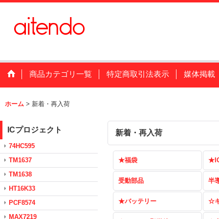
商品カテゴリ一覧
特定商取引法表示
媒体掲載
ホーム
>
新着・再入荷
ICプロジェクト
新着・再入荷
74HC595
TM1637
★福袋
★I
TM1638
受動部品
半
HT16K33
★バッテリー
☆
PCF8574
MAX7219